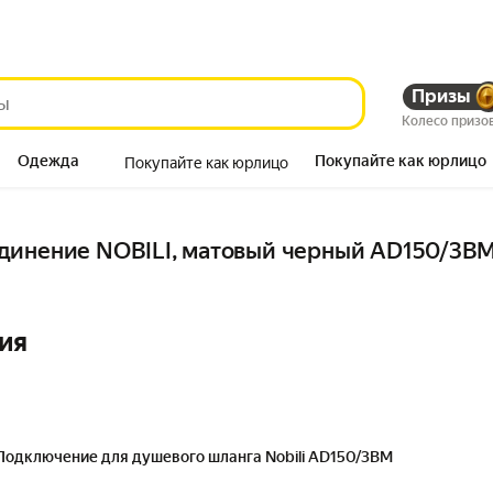
Призы
Колесо призо
Одежда
Покупайте как юрлицо
Покупайте как юрлицо
Продукты
динение NOBILI, матовый черный AD150/3B
ия
Подключение для душевого шланга Nobili AD150/3BM