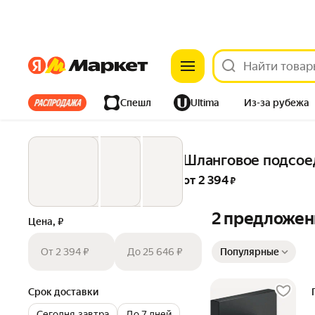
Яндекс
Яндекс
Все хиты
Спешл
Ultima
Из-за рубежа
Дом
Ремонт
Детям
Красота
Электроника
Шланговое подсое
от 
2 394
 ₽
2 предложен
Цена, ₽
Сортировка товаров
От 2 394 ₽
До 25 646 ₽
Популярные
Срок доставки
Сегодня‐завтра
До 7 дней