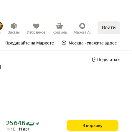
Войти
в
Заказы
Избранное
Корзина
Маркет AI
Продавайте на Маркете
Москва
• Укажите адрес
Поделиться
M
Цена с картой Яндекс Пэй 25646 ₽ вместо
25 646
₽
Пэй
В корзину
10 – 11 авг
,