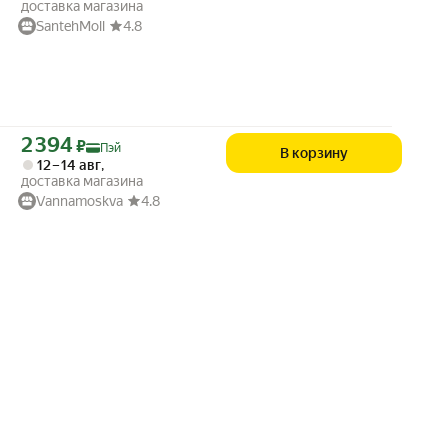
доставка магазина
SantehMoll
4.8
Цена с картой Яндекс Пэй 2394 ₽ вместо
2 394
₽
Пэй
В корзину
12 – 14 авг
,
доставка магазина
Vannamoskva
4.8