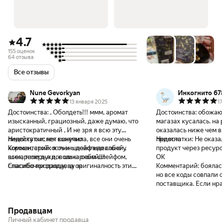
4.7
155 оценок
64 отзыва
Все отзывы
Nune Gevorkyan
Инкогнито 67
13 января 2025
1
Достоинства:
, Оболдеть!!! ммм, аромат
Достоинства:
обожаю 
изысканный, грациозный, даже думаю, что
магазах кусалась. на
аристократичный , И не зря я всю эту
оказалась ниже чем в DF , чт
линейку сислея выкупила, все они очень
Недостатки:
нет конечно
приятно
Недостатки:
Не оказа
хороши, стойкость и шлейф идеально у
Комментарий:
я очень довольно собой ,
продукт через ресурс 
всех, теперь я довольна собой!!!
шикарные духи, с шикарным шлейфом,
ОК
спасибочки продавцу за
Спасибо продавцу, за оригиналность этих
Комментарий:
боялас
добросовестность!!!
духов,
но все коды совпали 
поставщика. Если нра
рекомендую, тем боле
купить чуть дешевле, чем получилось у
Продавцам
меня
Личный кабинет продавца