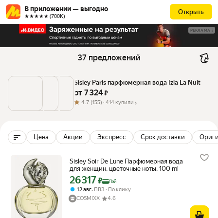
В приложении — выгодно
Открыть
★★★★★ (700К)
РЕКЛАМА
37 предложений
Sisley Paris парфюмерная вода Izia La Nuit
от 
7 324
 ₽
4.7
(155) ·
414 купили
Цена
Акции
Экспресс
Срок доставки
Ориг
Sisley Soir De Lune Парфюмерная вода
для женщин, цветочные ноты, 100 ml
26 317
Цена с картой Яндекс Пэй 26317 ₽ вместо
₽
Пэй
,
12 авг
ПВЗ
По клику
COSMIXX
4.6