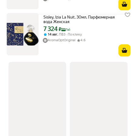
Sisley, Izia La Nuit, 30мл, Парфюмерная
вода Женская
7 324
Цена с картой Яндекс Пэй 7324 ₽ вместо
₽
Пэй
,
14 авг
ПВЗ
По клику
AromaOptOriginal
4.6