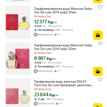
Парфюмированная вода Женская Sisley
Soir De Lune 2014 (edp) 50мл
Осталось 2 шт
12 377
Цена с картой Яндекс Пэй 12377 ₽ вместо
₽
Пэй
Рейтинг товара: 4.6 из 5
Оценок: (74) · 188 купили
4.6
(74) · 188 купили
,
Послезавтра
ПВЗ
По клику
Beautydepot
4.7
Парфюмированная вода Женская Sisley
Soir De Lune 2014 (edp) 30мл
Осталось 3 шт
8 987
Цена с картой Яндекс Пэй 8987 ₽ вместо
₽
Пэй
Рейтинг товара: 4.6 из 5
Оценок: (74) · 188 купили
4.6
(74) · 188 купили
,
Послезавтра
ПВЗ
По клику
Beautydepot
4.7
Парфюмерная вода женская SISLEY
Paris Soir de Lune Шипровый, цветочный
аромат 100 мл
Осталось 2 шт
23 844
Цена с картой Яндекс Пэй 23844 ₽ вместо
₽
Пэй
,
11 авг
ПВЗ
По клику
Golden Orchid
4.7