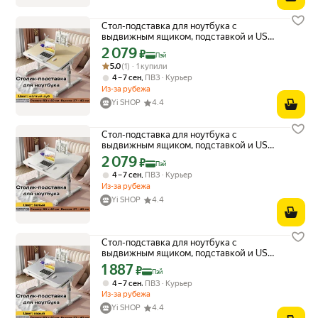
Стол-подставка для ноутбука с
выдвижным ящиком, подставкой и USB,
жёлтый, маленький домашний рабочий
2 079
Цена с картой Яндекс Пэй 2079 ₽ вместо
₽
Пэй
компьютерный столик
Рейтинг товара: 5.0 из 5
Оценок: (1) · 1 купили
5.0
(1) · 1 купили
,
4 – 7 сен
ПВЗ
Курьер
Из-за рубежа
Yi SHOP
4.4
Стол-подставка для ноутбука с
выдвижным ящиком, подставкой и USB,
белый, маленький домашний рабочий
2 079
Цена с картой Яндекс Пэй 2079 ₽ вместо
₽
Пэй
компьютерный столик
,
4 – 7 сен
ПВЗ
Курьер
Из-за рубежа
Yi SHOP
4.4
Стол-подставка для ноутбука с
выдвижным ящиком, подставкой и USB,
серый, маленький домашний рабочий
1 887
Цена с картой Яндекс Пэй 1887 ₽ вместо
₽
Пэй
компьютерный столик
,
4 – 7 сен
ПВЗ
Курьер
Из-за рубежа
Yi SHOP
4.4