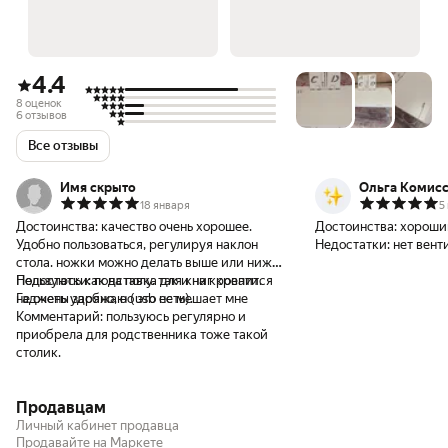
4.4
8 оценок
6 отзывов
Все отзывы
Имя скрыто
Ольга Комис
18 января
5
Достоинства:
качество очень хорошее.
Достоинства:
хороши
Удобно пользоваться, регулируя наклон
Недостатки:
нет вент
стола. ножки можно делать выше или ниже.
Пользуюсь как на полу. так и на кровати.
Недостатки:
подставка для книг крепится
Гаджеты заряжаю (usb есть).
не очень удобно, но это не мешает мне
Комментарий:
пользуюсь регулярно и
приобрела для родственника тоже такой
столик.
Продавцам
Личный кабинет продавца
Продавайте на Маркете