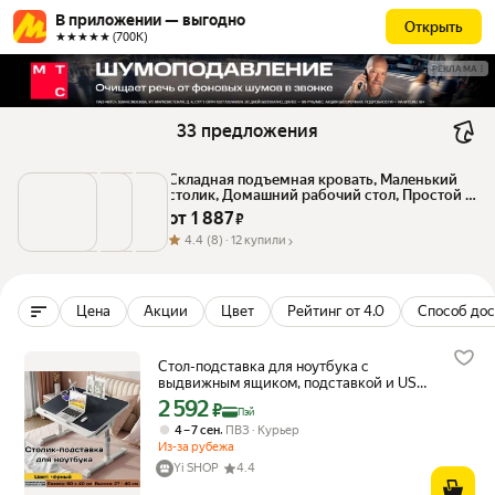
В приложении — выгодно
Открыть
★★★★★ (700К)
РЕКЛАМА
33 предложения
Складная подъемная кровать, Маленький 
столик, Домашний рабочий стол, Простой 
Компьютерный стол в спальне, эркер, 
от 
1 887
 ₽
Студенческий столик в общежитии, 
флагманский "желтый дуб" N3 + выдвижной 
4.4
(8) ·
12 купили
ящик + USB + книжная полка
Цена
Акции
Цвет
Рейтинг от 4.0
Способ дос
Стол-подставка для ноутбука с
выдвижным ящиком, подставкой и USB,
чёрный, маленький домашний рабочий
2 592
Цена с картой Яндекс Пэй 2592 ₽ вместо
₽
Пэй
компьютерный столик
,
4 – 7 сен
ПВЗ
Курьер
Из-за рубежа
Yi SHOP
4.4