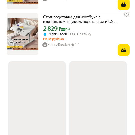
Стол-подставка для ноутбука с
выдвижным ящиком, подставкой и USB,
белый, маленький домашний рабочий
2 829
Цена с картой Яндекс Пэй 2829 ₽ вместо
₽
Пэй
компьютерный столик
,
31 авг – 3 сен
ПВЗ
По клику
Из-за рубежа
Happy Russian
4.4