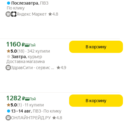
Послезавтра
,
ПВЗ
По клику
Яндекс Маркет
4.8
Цена с картой Яндекс Пэй 1160 ₽ вместо
1 160
₽
Пэй
В корзину
Рейтинг товара: 5.0 из 5
Оценок: (18) · 342 купили
5.0
(18) · 342 купили
Завтра
,
курьер
Доставка магазина
ЗдравСити - сервис заказа и выдачи лекарств
4.9
Цена с картой Яндекс Пэй 1282 ₽ вместо
1 282
₽
Пэй
В корзину
Рейтинг товара: 5.0 из 5
Оценок: (1) · 11 купили
5.0
(1) · 11 купили
13 – 14 авг
,
ПВЗ
По клику
ОНЛАЙНТРЕЙД.РУ
4.8