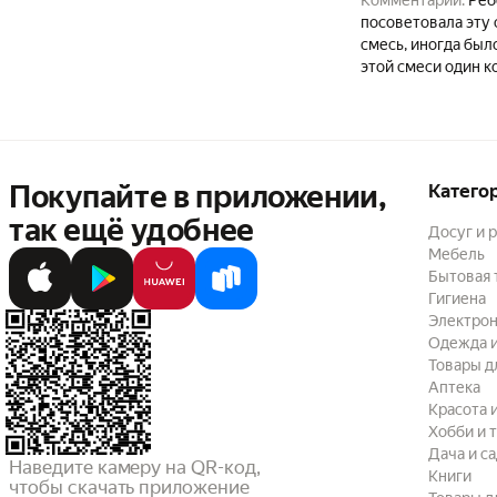
посоветовала эту 
смесь, иногда был
этой смеси один к
попадаются очень
Покупайте в приложении,
Катего
так ещё удобнее
Досуг и 
Мебель
Бытовая 
Гигиена
Электрон
Одежда и
Товары д
Аптека
Красота 
Хобби и 
Дача и с
Наведите камеру на QR-код,

Книги
чтобы скачать приложение