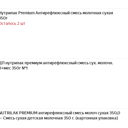
Нутрилак Premium Антирефлюксный смесь молочная сухая
350г
Осталось 2 шт
ДП нутрилак премиум антирефлюксный смесь сух. молочн.
0+мес 350г №1
NUTRILAK PREMIUM антирефлюксный смесь молоч сухая 350,0
— Смесь сухая детская молочная 350 г. (картонная упаковка)