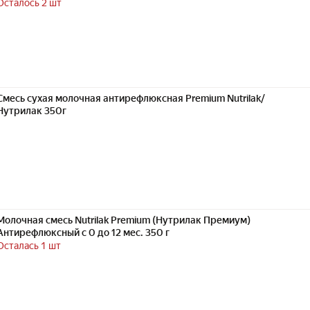
Осталось 2 шт
Смесь сухая молочная антирефлюксная Premium Nutrilak/
Нутрилак 350г
Молочная смесь Nutrilak Premium (Нутрилак Премиум)
Антирефлюксный с 0 до 12 мес. 350 г
Осталась 1 шт