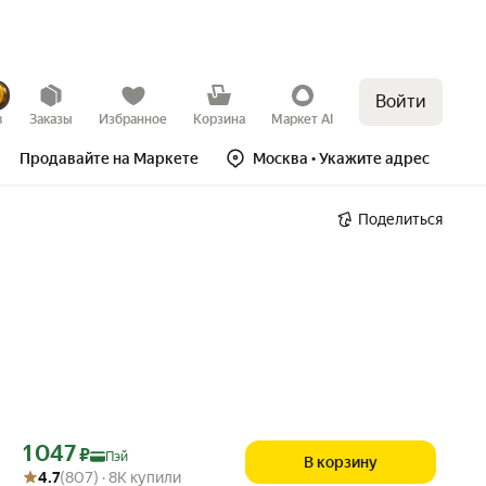
Войти
в
Заказы
Избранное
Корзина
Маркет AI
Продавайте на Маркете
Москва
• Укажите адрес
Поделиться
Цена с картой Яндекс Пэй 1047 ₽ вместо
1 047
₽
Пэй
В корзину
Рейтинг товара: 4.7 из 5
Оценок: (807) · 8K купили
4.7
(807) · 8K купили