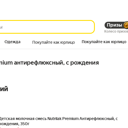
Призы
Колесо призо
Одежда
Покупайте как юрлицо
Покупайте как юрлицо
Продукты
emium антирефлюксный, с рождения
ний
Детская молочная смесь Nutrilak Premium Антирефлюксный, с
рождения, 350г