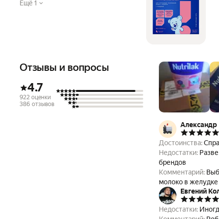
Ещё 1
Отзывы и вопросы
4.7
922 оценки
386 отзывов
Александр 
Достоинства:
Спра
Недостатки:
Разве
брендов
Комментарий:
Выб
молоко в желудке 
Евгений Ко
удалось полностью
пробовали, а по о
Недостатки:
Иногд
этой смеси, и у а
Комментарий:
Реб