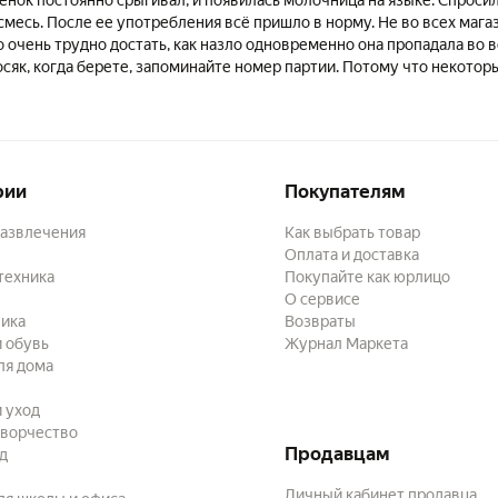
смесь. После ее употребления всё пришло в норму. Не во всех мага
о очень трудно достать, как назло одновременно она пропадала во вс
осяк, когда берете, запоминайте номер партии. Потому что некотор
 жидкими.
рии
Покупателям
развлечения
Как выбрать товар
Оплата и доставка
техника
Покупайте как юрлицо
О сервисе
ика
Возвраты
 обувь
Журнал Маркета
ля дома
и уход
творчество
Продавцам
ад
Личный кабинет продавца