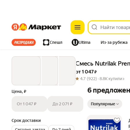
Яндекс
Яндекс
Все хиты
Спешл
Ultima
Из-за рубежа
Дом
Ремонт
Детям
Красота
Электроника
Смесь Nutrilak Pr
от 
1 047
 ₽
4.7
(922) ·
8.8K купили
6 предложе
Цена, ₽
Сортировка товаров
От 1 047 ₽
До 2 071 ₽
Популярные
Срок доставки
Сегодня‐завтра
До 7 дней