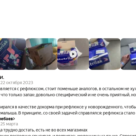
И.
22 октября 2023
вляется с рефлюксом, стоит поменьше аналогов, в остальном не х
 что только запах: довольно специфический и не очень приятный, но
ирался в качестве докорма при рефлюксе у новорожденного, чтоб
малыша. В принципе, со своей задачей справлялся: рефлюкса стало
лебаев
 вернуться на грудное. Стоимость при этом ниже, чем у конкурент
25 марта
стальным критериям разницы не заметили. Не очень приятный специ
а трудно достать, есть не во всех магазинах
нтирефлюкса другого бренда.
енок постоянно срыгивал, и появилась молочница на языке. Спросил