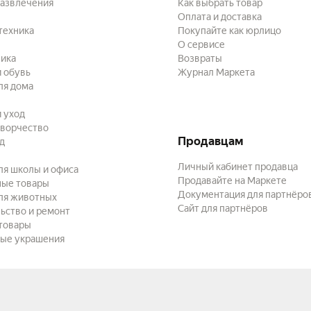
развлечения
Как выбрать товар
Оплата и доставка
техника
Покупайте как юрлицо
О сервисе
ика
Возвраты
 обувь
Журнал Маркета
ля дома
и уход
творчество
Продавцам
ад
Личный кабинет продавца
ля школы и офиса
Продавайте на Маркете
ные товары
Документация для партнёро
ля животных
Сайт для партнёров
ьство и ремонт
товары
ые украшения