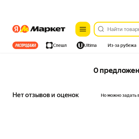
Яндекс
Яндекс
Все хиты
Спешл
Ultima
Из-за рубежа
Дом
Ремонт
Детям
Красота
Электроника
0 предложе
Нет отзывов и оценок
Но можно задать 