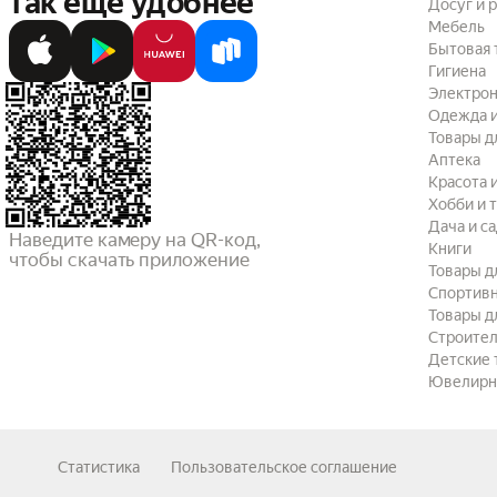
так ещё удобнее
Досуг и 
Мебель
Бытовая 
Гигиена
Электрон
Одежда и
Товары д
Аптека
Красота 
Хобби и 
Дача и с
Наведите камеру на QR-код,

Книги
чтобы скачать приложение
Товары д
Спортив
Товары д
Строител
Детские 
Ювелирн
Статистика
Пользовательское соглашение