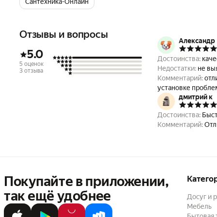
Сантехника-Онлайн
Отзывы и вопросы
Александр 
5.0
Достоинства:
5 оценок
Недостатки:
не выя
3 отзыва
Комментарий:
отл
установк
дмитрий к
Достоинства:
Быст
Комментарий:
Покупайте в приложении,
Катего
так ещё удобнее
Досуг и 
Мебель
Бытовая 