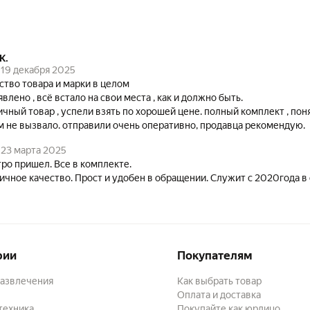
К.
19 декабря 2025
качество товара и марки в целом
влено , всё встало на свои места , как и должно быть.
ичный товар , успели взять по хорошей цене. полный комплект , пон
е проблем не вызвало. отправили очень оперативно, продавца рекомендую.
23 марта 2025
ро пришел. Все в комплекте.
Отличное качество. Прост и удобен 
рии
Покупателям
развлечения
Как выбрать товар
Оплата и доставка
техника
Покупайте как юрлицо