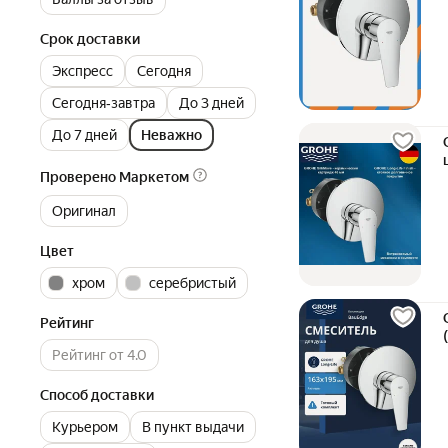
Срок доставки
Экспресс
Сегодня
Сегодня‐завтра
До 3 дней
До 7 дней
Неважно
Проверено Маркетом
Оригинал
Цвет
хром
серебристый
Рейтинг
Рейтинг от 4.0
Способ доставки
Курьером
В пункт выдачи