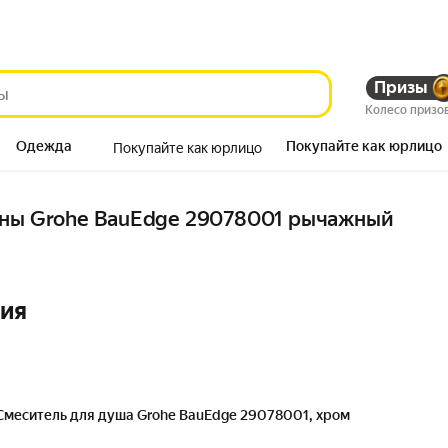
Призы
Колесо призо
Одежда
Покупайте как юрлицо
Покупайте как юрлицо
Продукты
нны Grohe BauEdge 29078001 рычажный
ния
Смеситель для душа Grohe BauEdge 29078001, хром