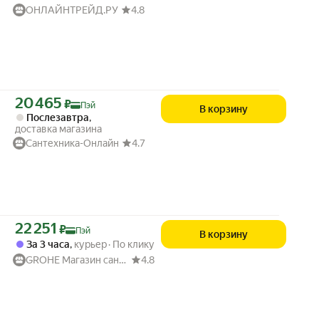
ОНЛАЙНТРЕЙД.РУ
4.8
Цена с картой Яндекс Пэй 20465 ₽ вместо
20 465
₽
Пэй
В корзину
Послезавтра
,
доставка магазина
Сантехника-Онлайн
4.7
Цена с картой Яндекс Пэй 22251 ₽ вместо
22 251
₽
Пэй
В корзину
За 3 часа
,
курьер
По клику
GROHE Магазин сантехники
4.8