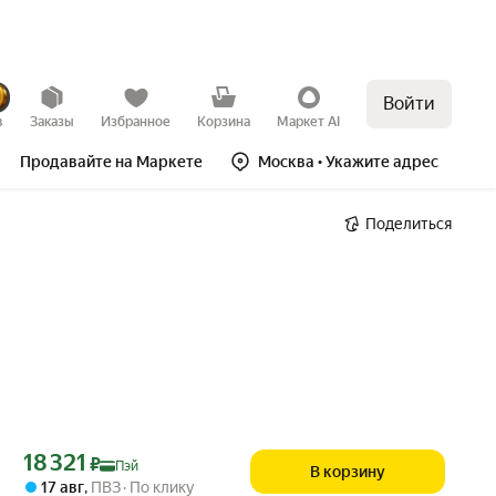
Войти
в
Заказы
Избранное
Корзина
Маркет AI
Продавайте на Маркете
Москва
• Укажите адрес
Поделиться
Цена с картой Яндекс Пэй 18321 ₽ вместо
18 321
₽
Пэй
В корзину
17 авг
,
ПВЗ
По клику