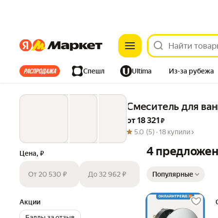
Яндекс
Яндекс
Все хиты
Спешл
Ultima
Из-за рубежа
Дом
Ремонт
Детям
Красота
Электроника
Смеситель для ва
от 
18 321
 ₽
5.0
(5) ·
18 купили
4 предложе
Цена, ₽
Сортировка товаров
От 20 530 ₽
До 32 962 ₽
Популярные
Акции
Баллы за отзыв