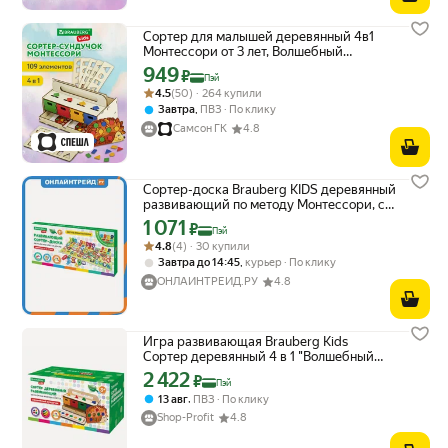
Сортер для малышей деревянный 4в1
Монтессори от 3 лет, Волшебный
сундучок с карточками и фигурами,
949
Цена с картой Яндекс Пэй 949 ₽ вместо
₽
Пэй
развивающие игрушки, Brauberg Kids,
Рейтинг товара: 4.5 из 5
Оценок: (50) · 264 купили
4.5
(50) · 264 купили
665265
,
Завтра
ПВЗ
По клику
Самсон ГК
4.8
Сортер-доска Brauberg KIDS деревянный
развивающий по методу Монтессори, с
магнитной рыбалкой, 665242
1 071
Цена с картой Яндекс Пэй 1071 ₽ вместо
₽
Пэй
Рейтинг товара: 4.8 из 5
Оценок: (4) · 30 купили
4.8
(4) · 30 купили
,
Завтра до 14:45
курьер
По клику
ОНЛАЙНТРЕЙД.РУ
4.8
Игра развивающая Brauberg Kids
Сортер деревянный 4 в 1 "Волшебный
сундучок", карточки, фигуры
2 422
Цена с картой Яндекс Пэй 2422 ₽ вместо
₽
Пэй
,
13 авг
ПВЗ
По клику
Shop-Profit
4.8