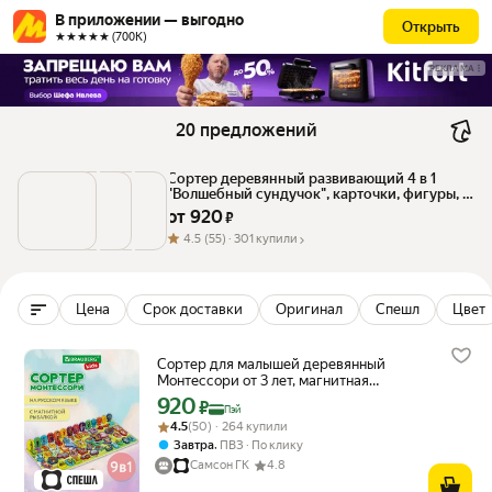
В приложении — выгодно
Открыть
★★★★★ (700К)
РЕКЛАМА
20 предложений
Сортер деревянный развивающий 4 в 1 
"Волшебный сундучок", карточки, фигуры, 
BRAUBERG KIDS, 665265
от 
920
 ₽
4.5
(55) ·
301 купили
Цена
Срок доставки
Оригинал
Спешл
Цвет
Сортер для малышей деревянный
Монтессори от 3 лет, магнитная
рыбалка, развивающие игрушки для
920
Цена с картой Яндекс Пэй 920 ₽ вместо
₽
Пэй
детей, Brauberg Kids, 665242
Рейтинг товара: 4.5 из 5
Оценок: (50) · 264 купили
4.5
(50) · 264 купили
,
Завтра
ПВЗ
По клику
Самсон ГК
4.8