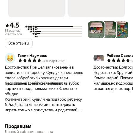
4.5
55 оценок
20 отзывов
Все отзывы
Галия Наумова
Рябова Све
24 января 2025
1
Достоинства:
Пришел запакованный в
Достоинства:
Долгос
полиэтилен и коробку. Сундук качественно
Недостатки:
Хрупкий
сделан,обработка хорошая,детали
Комментарий:
Покупа
прокрашены, ребенок пробовал на зубок
Недостатки:
Вместо заявленных 13
малышке,но подросша
карточек с заданиями,только 8,немного
играется до сих пор.
обидно
хрупкий. Одно нелов
Комментарий:
Купили на подарок ребенку
конструкция рассыпае
1г7м. Детали маленькие так что давать
собирается.
играть только в присутствии родителей.
Карточками редко пользуемся,но вот ёжик
очень нравится. Ребенок учится
Продавцам
цвету,формам деталей,ящички для
деталей разных цветов,а с другой стороны
Личный кабинет продавца