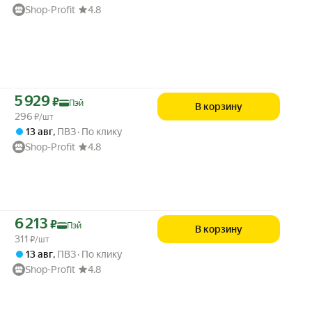
Shop-Profit
4.8
Цена с картой Яндекс Пэй 5929 ₽ вместо
5 929
₽
Пэй
В корзину
296
₽/шт
13 авг
,
ПВЗ
По клику
Shop-Profit
4.8
Цена с картой Яндекс Пэй 6213 ₽ вместо
6 213
₽
Пэй
В корзину
311
₽/шт
13 авг
,
ПВЗ
По клику
Shop-Profit
4.8