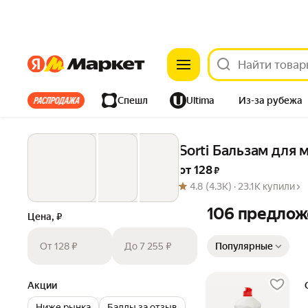
Яндекс
Яндекс
Все хиты
Спешл
Ultima
Из-за рубежа
Дом
Ремонт
Детям
Красота
Электроника
Sorti Бальзам для 
от 
128
 ₽
4.8
(4.3K) ·
23.1K купили
106 предлож
Цена, ₽
Сортировка товаров
От 128 ₽
До 7 255 ₽
Популярные
Акции
Ниже рынка
Баллы за отзыв