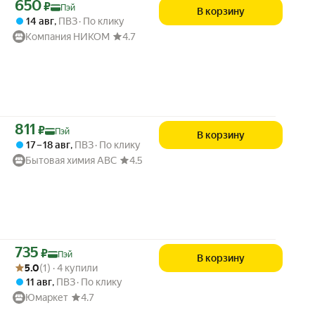
Цена с картой Яндекс Пэй 650 ₽ вместо
650
₽
Пэй
В корзину
14 авг
,
ПВЗ
По клику
Компания НИКОМ
4.7
Цена с картой Яндекс Пэй 811 ₽ вместо
811
₽
Пэй
В корзину
17 – 18 авг
,
ПВЗ
По клику
Бытовая химия ABC
4.5
Цена с картой Яндекс Пэй 735 ₽ вместо
735
₽
Пэй
В корзину
Рейтинг товара: 5.0 из 5
Оценок: (1) · 4 купили
5.0
(1) · 4 купили
11 авг
,
ПВЗ
По клику
Юмаркет
4.7