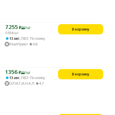
Цена с картой Яндекс Пэй 7255 ₽ вместо
7 255
₽
Пэй
В корзину
518
₽/шт
13 авг
,
ПВЗ
По клику
РеалПринт
4.8
Цена с картой Яндекс Пэй 1356 ₽ вместо
1 356
₽
Пэй
В корзину
13 авг
,
ПВЗ
По клику
О.Р.И.Г.И.Н.А.Л
4.7