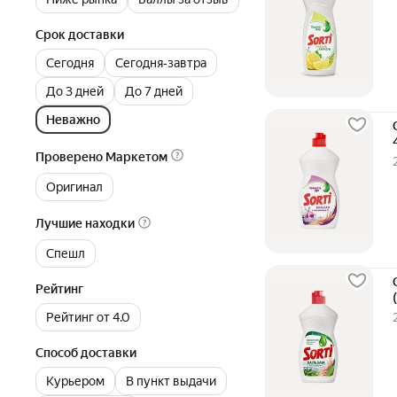
Срок доставки
Сегодня
Сегодня‐завтра
До 3 дней
До 7 дней
Неважно
Проверено Маркетом
Оригинал
Лучшие находки
Спешл
Рейтинг
Рейтинг от 4.0
Способ доставки
Курьером
В пункт выдачи