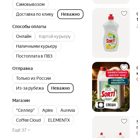
Самовывозом
Доставка по клику
Неважно
Способы оплаты
Онлайн
Картой курьеру
Наличными курьеру
Постоплата в ПВЗ
Отправка
Только из России
Из-за рубежа
Неважно
Магазин
"Селлер"
Aplex
Aurevia
Coffee Cloud
ELEMENTX
Ещё 37