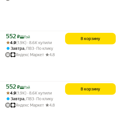
Цена с картой Яндекс Пэй 552 ₽ вместо
552
₽
Пэй
В корзину
Рейтинг товара: 4.9 из 5
Оценок: (1.9K) · 8.6K купили
4.9
(1.9K) · 8.6K купили
Завтра
,
ПВЗ
По клику
Яндекс Маркет
4.8
Цена с картой Яндекс Пэй 552 ₽ вместо
552
₽
Пэй
В корзину
Рейтинг товара: 4.9 из 5
Оценок: (1.9K) · 8.6K купили
4.9
(1.9K) · 8.6K купили
Завтра
,
ПВЗ
По клику
Яндекс Маркет
4.8