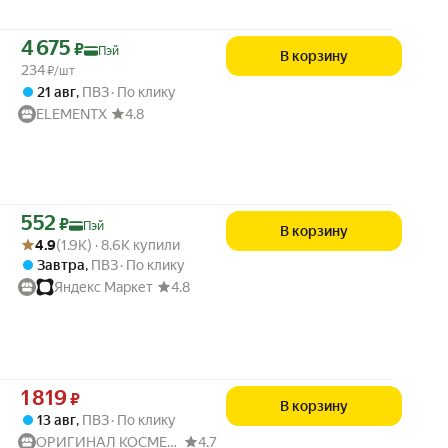
Цена с картой Яндекс Пэй 4675 ₽ вместо
4 675
₽
Пэй
В корзину
234
₽/шт
21 авг
,
ПВЗ
По клику
ELEMENTX
4.8
Цена с картой Яндекс Пэй 552 ₽ вместо
552
₽
Пэй
В корзину
Рейтинг товара: 4.9 из 5
Оценок: (1.9K) · 8.6K купили
4.9
(1.9K) · 8.6K купили
Завтра
,
ПВЗ
По клику
Яндекс Маркет
4.8
Цена 1819 ₽ вместо
1 819
₽
В корзину
13 авг
,
ПВЗ
По клику
ОРИГИНАЛ КОСМЕТИК
4.7