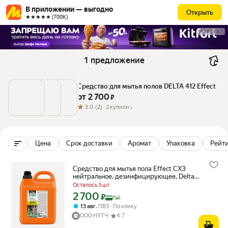
В приложении — выгодно
Открыть
★★★★★ (700К)
РЕКЛАМА
1 предложение
Средство для мытья полов DELTA 412 Effect
от 
2 700
 ₽
3.0
(2) ·
2 купили
Цена
Срок доставки
Аромат
Упаковка
Рейти
Средство для мытья пола Effect СХЗ
нейтральное, дезинфицирующее, Delta
401, 5 л
Осталось 3 шт
2 700
Цена с картой Яндекс Пэй 2700 ₽ вместо
₽
Пэй
,
13 авг
ПВЗ
По клику
ООО НУТЧ
4.7