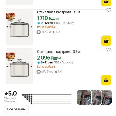
Стеклянная кастрюля, 3.5 л
1 710
Цена с картой Яндекс Пэй 1710 ₽ вместо
₽
Пэй
,
9 – 12 сен
ПВЗ
По клику
Из-за рубежа
DYXDM
4.0
Стеклянная кастрюля, 3.5 л
2 096
Цена с картой Яндекс Пэй 2096 ₽ вместо
₽
Пэй
,
8 – 11 сен
ПВЗ
По клику
Из-за рубежа
WFL Shop
4.0
5.0
13 оценок
2 отзыва
Все отзывы