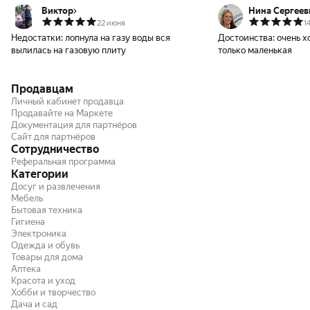
Виктор
Нина Сергеевна Швайкина, СамГ
ТУ
22 июня
1
Недостатки:
лопнула на газу воды вся
Достоинства:
очень х
вылилась на газовую плиту
только маленькая
Продавцам
Личный кабинет продавца
Продавайте на Маркете
Документация для партнёров
Сайт для партнёров
Сотрудничество
Реферальная программа
Категории
Досуг и развлечения
Мебель
Бытовая техника
Гигиена
Электроника
Одежда и обувь
Товары для дома
Аптека
Красота и уход
Хобби и творчество
Дача и сад