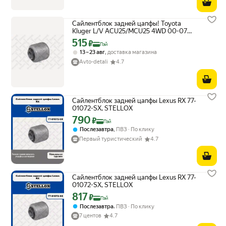
Сайлентблок задней цапфы! Toyota
Kluger L/V ACU25/MCU25 4WD 00-07
Stellox арт. 7701072SX
515
Цена с картой Яндекс Пэй 515 ₽ вместо
₽
Пэй
,
13 – 23 авг
доставка магазина
Avto-detali
4.7
Сайлентблок задней цапфы Lexus RX 77-
01072-SX, STELLOX
790
Цена с картой Яндекс Пэй 790 ₽ вместо
₽
Пэй
,
Послезавтра
ПВЗ
По клику
Первый туристический
4.7
Сайлентблок задней цапфы Lexus RX 77-
01072-SX, STELLOX
817
Цена с картой Яндекс Пэй 817 ₽ вместо
₽
Пэй
,
Послезавтра
ПВЗ
По клику
7 центов
4.7