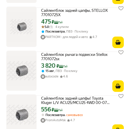
Сайлентблок задней цапфы, STELLOX
7701072SX
475
Цена с картой Яндекс Пэй 475 ₽ вместо
₽
Пэй
Рейтинг товара: 5.0 из 5
Оценок: (1) · 4 купили
5.0
(1) · 4 купили
,
Послезавтра
ПВЗ
По клику
PARTKOM - для людей и авто
4.7
Сайлентблок рычага подвески Stellox
7701072sx
3 820
Цена с картой Яндекс Пэй 3820 ₽ вместо
₽
Пэй
,
15 авг
ПВЗ
По клику
autocode
4.6
Сайлентблок задней цапфы! Toyota
Kluger L/V ACU25/MCU25 4WD 00-07
Stellox арт. 7701072SX
556
Цена с картой Яндекс Пэй 556 ₽ вместо
₽
Пэй
,
Послезавтра
самовывоз
PromAvtoMsk
4.7