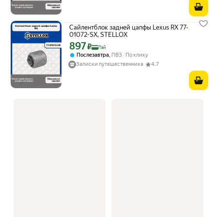
Сайлентблок задней цапфы Lexus RX 77-
01072-SX, STELLOX
897
Цена с картой Яндекс Пэй 897 ₽ вместо
₽
Пэй
,
Послезавтра
ПВЗ
По клику
Записки путешественника
4.7