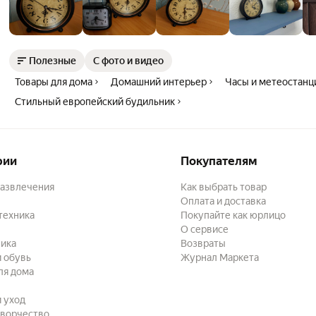
Полезные
С фото и видео
Товары для дома
Домашний интерьер
Часы и метеостанц
Стильный европейский будильник
рии
Покупателям
развлечения
Как выбрать товар
Оплата и доставка
техника
Покупайте как юрлицо
О сервисе
ика
Возвраты
 обувь
Журнал Маркета
ля дома
и уход
творчество