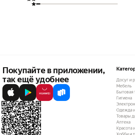
Покупайте в приложении,
Катего
так ещё удобнее
Досуг и 
Мебель
Бытовая 
Гигиена
Электрон
Одежда и
Товары д
Аптека
Красота 
Хобби и 