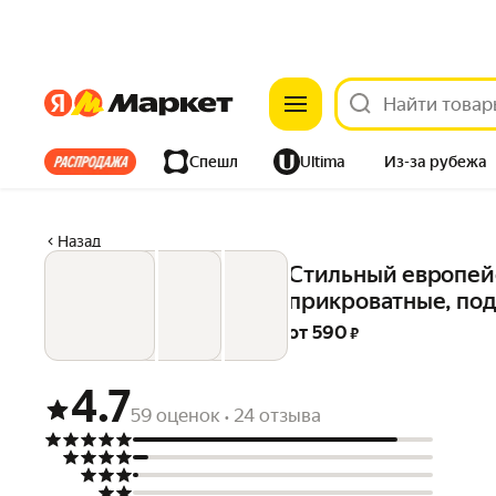
Яндекс
Яндекс
Все хиты
Спешл
Ultima
Из-за рубежа
Дом
Ремонт
Детям
Красота
Электроника
Назад
Стильный европейс
прикроватные, под
от 
590
 ₽
4.7
59 оценок
24 отзыва
•