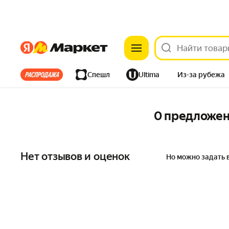
Яндекс
Яндекс
Все хиты
Спешл
Ultima
Из-за рубежа
Дом
Ремонт
Детям
Красота
Электроника
0 предложе
Нет отзывов и оценок
Но можно задать 