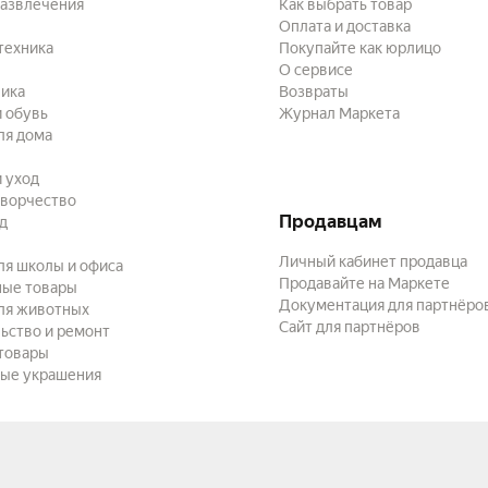
развлечения
Как выбрать товар
Оплата и доставка
техника
Покупайте как юрлицо
О сервисе
ика
Возвраты
 обувь
Журнал Маркета
ля дома
и уход
творчество
Продавцам
ад
Личный кабинет продавца
ля школы и офиса
Продавайте на Маркете
ные товары
Документация для партнёро
ля животных
Сайт для партнёров
ьство и ремонт
товары
ые украшения