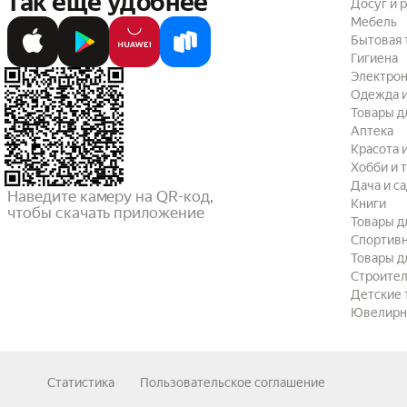
так ещё удобнее
Досуг и 
Мебель
Бытовая 
Гигиена
Электрон
Одежда и
Товары д
Аптека
Красота 
Хобби и 
Дача и с
Наведите камеру на QR-код,

Книги
чтобы скачать приложение
Товары д
Спортив
Товары д
Строител
Детские 
Ювелирн
Статистика
Пользовательское соглашение