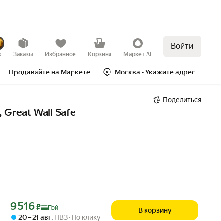
Войти
в
Заказы
Избранное
Корзина
Маркет AI
Продавайте на Маркете
Москва
• Укажите адрес
Поделиться
Great Wall Safe
Цена с картой Яндекс Пэй 9516 ₽ вместо
9 516
₽
Пэй
В корзину
20 – 21 авг
,
ПВЗ
По клику