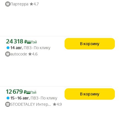
Партерра
4.7
Цена с картой Яндекс Пэй 24318 ₽ вместо
24 318
₽
Пэй
В корзину
14 авг
,
ПВЗ
По клику
autocode
4.6
Цена с картой Яндекс Пэй 12679 ₽ вместо
12 679
₽
Пэй
В корзину
15 – 16 авг
,
ПВЗ
По клику
STODETALEY Интернет-магазин автозапчастей
4.9