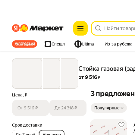
Яндекс
Яндекс
Все хиты
Спешл
Ultima
Из-за рубежа
Дом
Ремонт
Детям
Красота
Электроника
Стойка газовая (за
от 
9 516
 ₽
3 предложен
Цена, ₽
Сортировка товаров
От 9 516 ₽
До 24 318 ₽
Популярные
Срок доставки
До 7 дней
Неважно