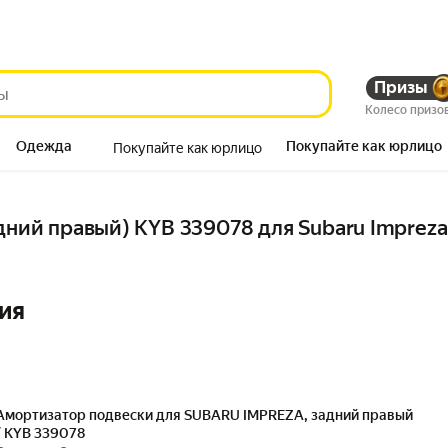
Призы
Колесо призо
Одежда
Покупайте как юрлицо
Покупайте как юрлицо
Продукты
дний правый) KYB 339078 для Subaru Impreza, 
ия
Амортизатор подвески для SUBARU IMPREZA, задний правый
/ KYB 339078