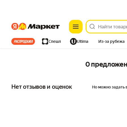
Яндекс
Яндекс
Все хиты
Спешл
Ultima
Из-за рубежа
Дом
Ремонт
Детям
Красота
Электроника
0 предложе
Нет отзывов и оценок
Но можно задать 