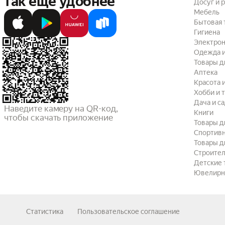
так ещё удобнее
Досуг и 
Мебель
Бытовая 
Гигиена
Электрон
Одежда и
Товары д
Аптека
Красота 
Хобби и 
Дача и с
Наведите камеру на QR-код,

Книги
чтобы скачать приложение
Товары д
Спортив
Товары д
Строител
Детские 
Ювелирн
Статистика
Пользовательское соглашение