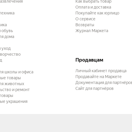
развлечения
Как выбрать товар
Оплата и доставка
техника
Покупайте как юрлицо
О сервисе
ика
Возвраты
 обувь
Журнал Маркета
ля дома
и уход
творчество
Продавцам
ад
Личный кабинет продавца
ля школы и офиса
Продавайте на Маркете
ные товары
Документация для партнёро
ля животных
Сайт для партнёров
ьство и ремонт
товары
ые украшения