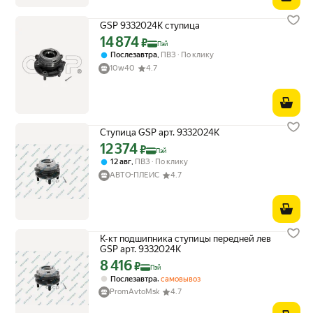
GSP 9332024K ступица
14 874
Цена с картой Яндекс Пэй 14874 ₽ вместо
₽
Пэй
,
Послезавтра
ПВЗ
По клику
10w40
4.7
Ступица GSP арт. 9332024K
12 374
Цена с картой Яндекс Пэй 12374 ₽ вместо
₽
Пэй
,
12 авг
ПВЗ
По клику
АВТО-ПЛЕЙС
4.7
К-кт подшипника ступицы передней лев
GSP арт. 9332024K
8 416
Цена с картой Яндекс Пэй 8416 ₽ вместо
₽
Пэй
,
Послезавтра
самовывоз
PromAvtoMsk
4.7