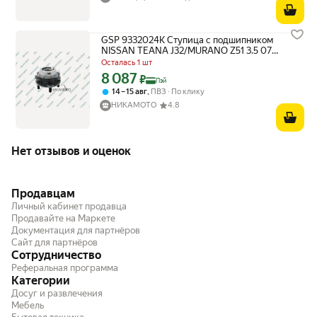
GSP 9332024K Ступица с подшипником
NISSAN TEANA J32/MURANO Z51 3.5 07-
пер. лев/прав.
Осталась 1 шт
8 087
Цена с картой Яндекс Пэй 8087 ₽ вместо
₽
Пэй
,
14 – 15 авг
ПВЗ
По клику
НИКАМОТО
4.8
Нет отзывов и оценок
Продавцам
Личный кабинет продавца
Продавайте на Маркете
Документация для партнёров
Сайт для партнёров
Сотрудничество
Реферальная программа
Категории
Досуг и развлечения
Мебель