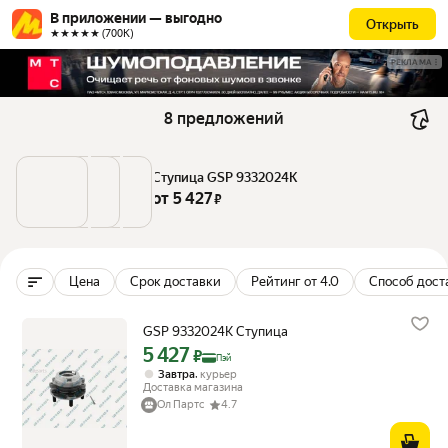
В приложении — выгодно
Открыть
★★★★★ (700К)
РЕКЛАМА
8 предложений
Ступица GSP 9332024K
от 
5 427
 ₽
Цена
Срок доставки
Рейтинг от 4.0
Способ дост
GSP 9332024K Ступица
5 427
Цена с картой Яндекс Пэй 5427 ₽ вместо
₽
Пэй
,
Завтра
курьер
Доставка магазина
Ол Партс
4.7