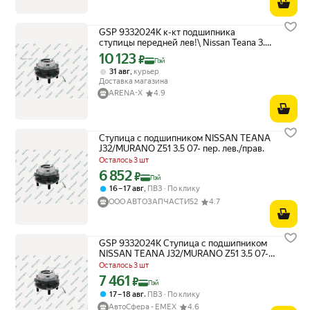
GSP 9332024K к-кт подшипника
ступицы передней лев!\ Nissan Teana 3.5
08>/Murano Z51 07>
10 123
Цена с картой Яндекс Пэй 10123 ₽ вместо
₽
Пэй
,
31 авг
курьер
Доставка магазина
ARENA-X
4.9
Ступица с подшипником NISSAN TEANA
J32/MURANO Z51 3.5 07- пер. лев./прав.
Осталось 3 шт
6 852
Цена с картой Яндекс Пэй 6852 ₽ вместо
₽
Пэй
,
16 – 17 авг
ПВЗ
По клику
ООО АВТОЗАПЧАСТИ52
4.7
GSP 9332024K Ступица с подшипником
NISSAN TEANA J32/MURANO Z51 3.5 07-
пер. лев/прав.
Осталось 3 шт
7 461
Цена с картой Яндекс Пэй 7461 ₽ вместо
₽
Пэй
,
17 – 18 авг
ПВЗ
По клику
АвтоСфера - ЕМЕХ
4.6