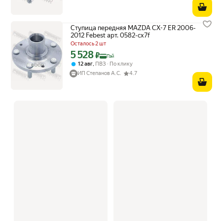
Ступица передняя MAZDA CX-7 ER 2006-
2012 Febest арт. 0582-cx7f
Осталось 2 шт
5 528
Цена с картой Яндекс Пэй 5528 ₽ вместо
₽
Пэй
,
12 авг
ПВЗ
По клику
ИП Степанов А.С.
4.7