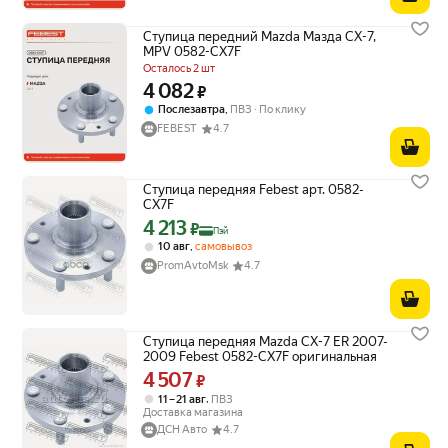
Ступица передний Mazda Мазда CX-7,
MPV 0582-CX7F
Осталось 2 шт
4 082
Цена 4082 ₽ вместо
₽
,
Послезавтра
ПВЗ
По клику
FEBEST
4.7
Ступица передняя Febest арт. 0582-
CX7F
4 213
Цена с картой Яндекс Пэй 4213 ₽ вместо
₽
Пэй
,
10 авг
самовывоз
PromAvtoMsk
4.7
Ступица передняя Mazda CX-7 ER 2007-
2009 Febest 0582-CX7F оригинальная
4 507
Цена 4507 ₽ вместо
₽
,
11 – 21 авг
ПВЗ
Доставка магазина
ДСН Авто
4.7