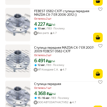
FEBEST 0582-CX7F ступица передняя
MAZDA CX-7 ER 2006-2012 ()
Осталось 2 шт
4 227
Цена с картой Яндекс Пэй 4227 ₽ вместо
₽
Пэй
,
10 авг
ПВЗ
По клику
Bas-parts
4.7
Ступица передняя MAZDA CX-7 ER 2007-
2009 FEBEST 0582-CX7F
Осталось 2 шт
6 491
Цена с картой Яндекс Пэй 6491 ₽ вместо
₽
Пэй
,
12 авг
ПВЗ
По клику
ИП Козодоев С.А.
4.7
Ступица передняя
Осталась 1 шт
4 368
Цена с картой Яндекс Пэй 4368 ₽ вместо
₽
Пэй
,
15 – 16 авг
ПВЗ
По клику
ООО АВТОЗАПЧАСТИ52
4.7