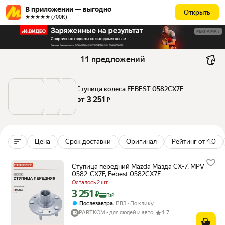
В приложении — выгодно
Открыть
★★★★★ (700К)
РЕКЛАМА
11 предложений
Ступица колеса FEBEST 0582CX7F
от 
3 251
 ₽
Цена
Срок доставки
Оригинал
Рейтинг от 4.0
Ступица передний Mazda Мазда CX-7, MPV
0582-CX7F, Febest 0582CX7F
Осталось 2 шт
3 251
Цена с картой Яндекс Пэй 3251 ₽ вместо
₽
Пэй
,
Послезавтра
ПВЗ
По клику
PARTKOM - для людей и авто
4.7