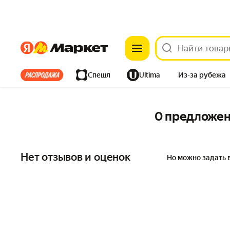
Яндекс
Яндекс
Все хиты
Спешл
Ultima
Из-за рубежа
Дом
Ремонт
Детям
Красота
Электроника
0 предложе
Нет отзывов и оценок
Но можно задать 