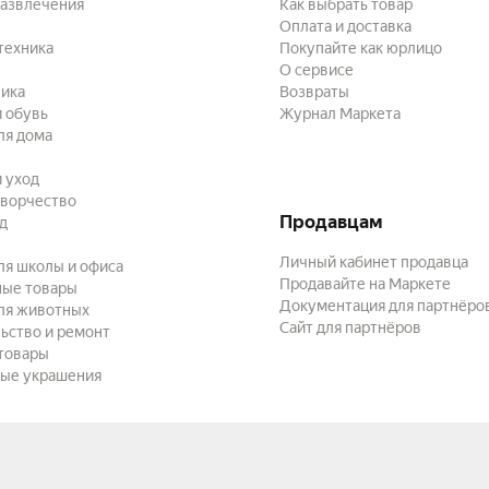
развлечения
Как выбрать товар
Оплата и доставка
техника
Покупайте как юрлицо
О сервисе
ика
Возвраты
 обувь
Журнал Маркета
ля дома
и уход
творчество
Продавцам
ад
Личный кабинет продавца
ля школы и офиса
Продавайте на Маркете
ные товары
Документация для партнёро
ля животных
Сайт для партнёров
ьство и ремонт
товары
ые украшения