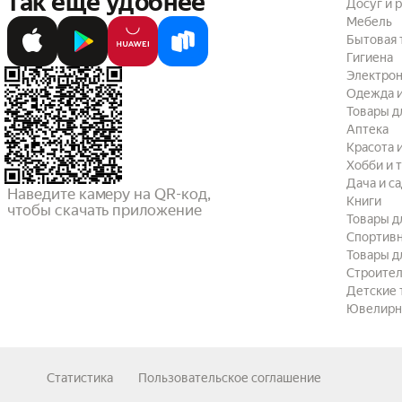
так ещё удобнее
Досуг и 
Мебель
Бытовая 
Гигиена
Электрон
Одежда и
Товары д
Аптека
Красота 
Хобби и 
Дача и с
Наведите камеру на QR-код,

Книги
чтобы скачать приложение
Товары д
Спортив
Товары д
Строител
Детские 
Ювелирн
Статистика
Пользовательское соглашение