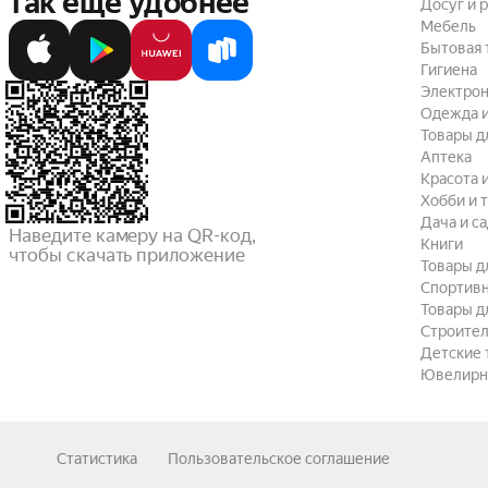
так ещё удобнее
Досуг и 
Мебель
Бытовая 
Гигиена
Электрон
Одежда и
Товары д
Аптека
Красота 
Хобби и 
Дача и с
Наведите камеру на QR-код,

Книги
чтобы скачать приложение
Товары д
Спортив
Товары д
Строител
Детские 
Ювелирн
Статистика
Пользовательское соглашение