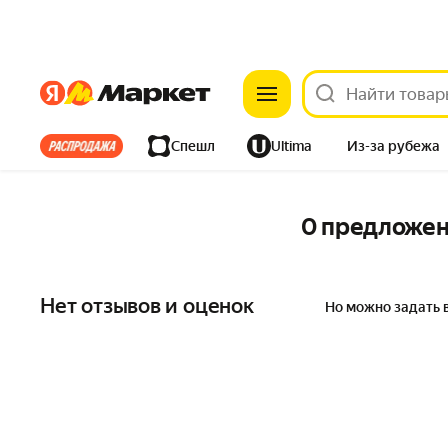
Яндекс
Яндекс
Все хиты
Спешл
Ultima
Из-за рубежа
Дом
Ремонт
Детям
Красота
Электроника
0 предложе
Нет отзывов и оценок
Но можно задать 