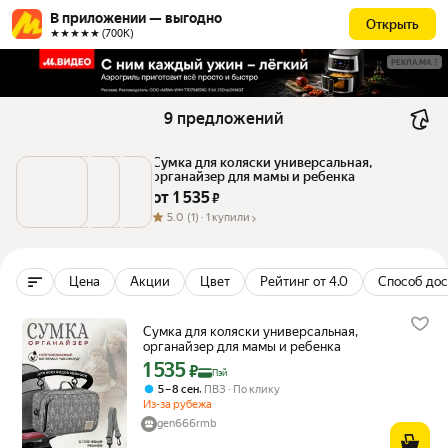
В приложении — выгодно
Открыть
★★★★★ (700К)
РЕКЛАМА
9 предложений
Сумка для коляски универсальная, 
органайзер для мамы и ребенка
от 
1 535
 ₽
5.0
(1) ·
1 купили
Цена
Акции
Цвет
Рейтинг от 4.0
Способ дос
Сумка для коляски универсальная,
органайзер для мамы и ребенка
1 535
Цена с картой Яндекс Пэй 1535 ₽ вместо
₽
Пэй
,
5 – 8 сен
ПВЗ
По клику
Из-за рубежа
gen666rmb