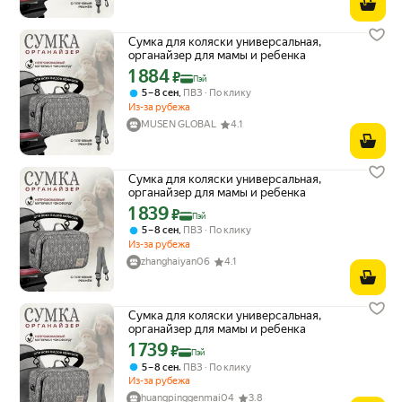
Сумка для коляски универсальная,
органайзер для мамы и ребенка
1 884
Цена с картой Яндекс Пэй 1884 ₽ вместо
₽
Пэй
,
5 – 8 сен
ПВЗ
По клику
Из-за рубежа
MUSEN GLOBAL
4.1
Сумка для коляски универсальная,
органайзер для мамы и ребенка
1 839
Цена с картой Яндекс Пэй 1839 ₽ вместо
₽
Пэй
,
5 – 8 сен
ПВЗ
По клику
Из-за рубежа
zhanghaiyan06
4.1
Сумка для коляски универсальная,
органайзер для мамы и ребенка
1 739
Цена с картой Яндекс Пэй 1739 ₽ вместо
₽
Пэй
,
5 – 8 сен
ПВЗ
По клику
Из-за рубежа
huangpinggenmai04
3.8