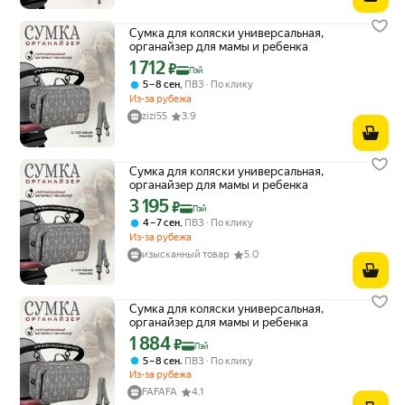
Сумка для коляски универсальная,
органайзер для мамы и ребенка
1 712
Цена с картой Яндекс Пэй 1712 ₽ вместо
₽
Пэй
,
5 – 8 сен
ПВЗ
По клику
Из-за рубежа
zizi55
3.9
Сумка для коляски универсальная,
органайзер для мамы и ребенка
3 195
Цена с картой Яндекс Пэй 3195 ₽ вместо
₽
Пэй
,
4 – 7 сен
ПВЗ
По клику
Из-за рубежа
изысканный товар
5.0
Сумка для коляски универсальная,
органайзер для мамы и ребенка
1 884
Цена с картой Яндекс Пэй 1884 ₽ вместо
₽
Пэй
,
5 – 8 сен
ПВЗ
По клику
Из-за рубежа
FAFAFA
4.1