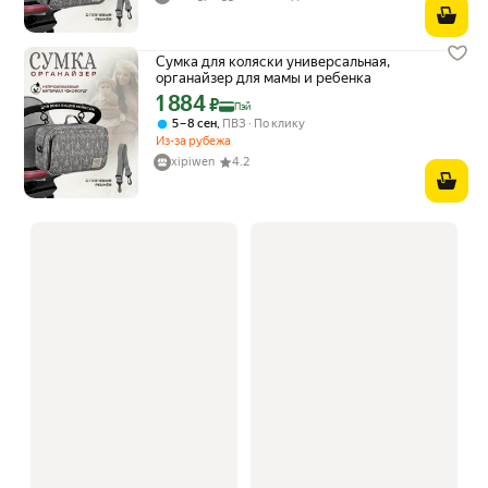
Сумка для коляски универсальная,
органайзер для мамы и ребенка
1 884
Цена с картой Яндекс Пэй 1884 ₽ вместо
₽
Пэй
,
5 – 8 сен
ПВЗ
По клику
Из-за рубежа
xipiwen
4.2