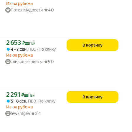
Из-за рубежа
Поток Мудрости
4.0
Цена с картой Яндекс Пэй 2653 ₽ вместо
2 653
₽
Пэй
В корзину
4 – 7 сен
,
ПВЗ
По клику
Из-за рубежа
сливовые цветы
5.0
Цена с картой Яндекс Пэй 2291 ₽ вместо
2 291
₽
Пэй
В корзину
5 – 8 сен
,
ПВЗ
По клику
Из-за рубежа
fewkhfgaa
3.4