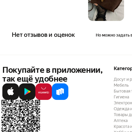
Нет отзывов и оценок
Но можно задать 
Покупайте в приложении,
Катего
так ещё удобнее
Досуг и 
Мебель
Бытовая 
Гигиена
Электрон
Одежда и
Товары д
Аптека
Красота 