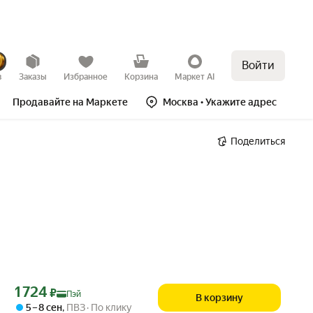
Войти
в
Заказы
Избранное
Корзина
Маркет AI
Продавайте на Маркете
Москва
• Укажите адрес
Поделиться
Цена с картой Яндекс Пэй 1724 ₽ вместо
1 724
₽
Пэй
В корзину
5 – 8 сен
,
ПВЗ
По клику