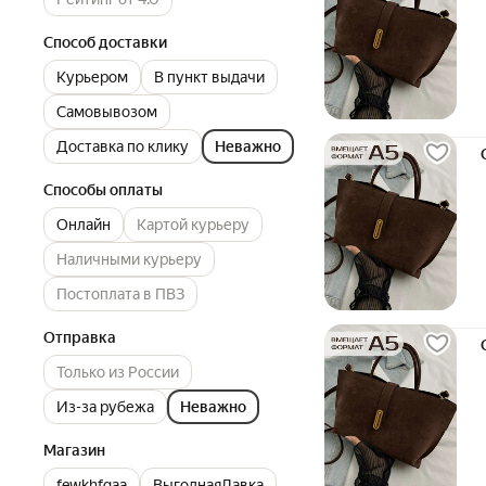
Способ доставки
Курьером
В пункт выдачи
Самовывозом
Доставка по клику
Неважно
Способы оплаты
Онлайн
Картой курьеру
Наличными курьеру
Постоплата в ПВЗ
Отправка
Только из России
Из-за рубежа
Неважно
Магазин
fewkhfgaa
ВыгоднаяЛавка