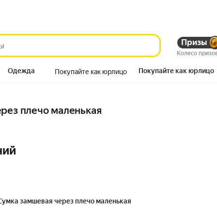
Призы
Колесо призо
Одежда
Покупайте как юрлицо
Покупайте как юрлицо
Продукты
рез плечо маленькая
ний
Сумка замшевая через плечо маленькая