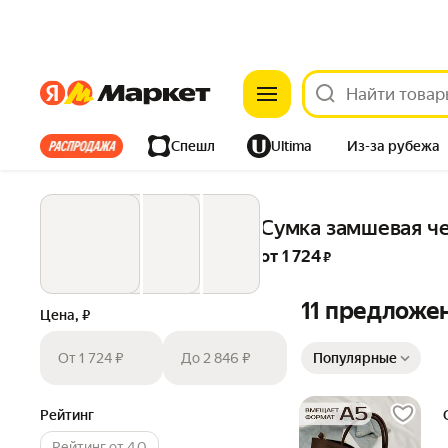
Яндекс
Яндекс
Все хиты
Спешл
Ultima
Из-за рубежа
Дом
Ремонт
Детям
Красота
Электроника
Сумка замшевая че
от 
1 724
 ₽
11 предложе
Цена, ₽
Сортировка товаров
От 1 724 ₽
До 2 846 ₽
Популярные
Рейтинг
Рейтинг от 4.0