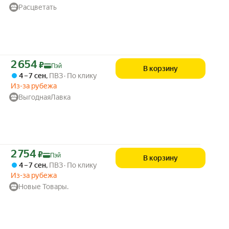
Расцветать
Цена с картой Яндекс Пэй 2654 ₽ вместо
2 654
₽
Пэй
В корзину
4 – 7 сен
,
ПВЗ
По клику
Из-за рубежа
ВыгоднаяЛавка
Цена с картой Яндекс Пэй 2754 ₽ вместо
2 754
₽
Пэй
В корзину
4 – 7 сен
,
ПВЗ
По клику
Из-за рубежа
Новые Товары.