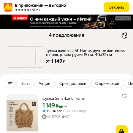
В приложении — выгодно
Открыть
★★★★★ (700К)
РЕКЛАМА
4 предложения
Сумка женская SL Home, ручное плетение, 
хлопок, длина ручек 15 см, 40×32 см
от 
1 149
 ₽
Цена
Акции
Срок доставки
С примеркой
Цв
Сумка Sima-Land Home
1 149
Цена с картой Яндекс Пэй 1149 ₽ вместо
₽
Пэй
,
15 – 16 авг
ПВЗ
По клику
КУ-КУСЯ
4.7