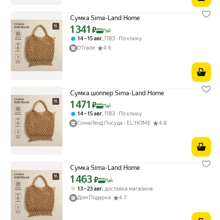
Сумка Sima-Land Home
1 341
Цена с картой Яндекс Пэй 1341 ₽ вместо
₽
Пэй
,
14 – 15 авг
ПВЗ
По клику
DTrade
4.6
Сумка шоппер Sima-Land Home
1 471
Цена с картой Яндекс Пэй 1471 ₽ вместо
₽
Пэй
,
14 – 15 авг
ПВЗ
По клику
СимаЛенд Посуда - EL'HOME
4.6
Сумка Sima-Land Home
1 463
Цена с картой Яндекс Пэй 1463 ₽ вместо
₽
Пэй
,
13 – 23 авг
доставка магазина
Дом Подарка
4.7