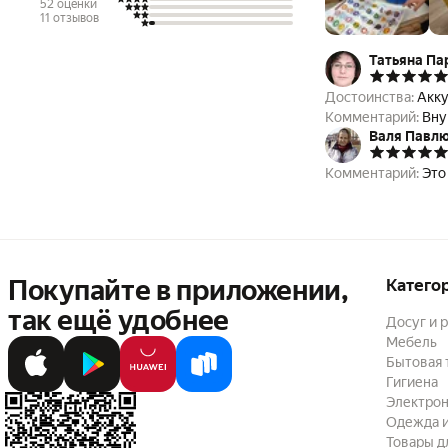
52 оценки
11 отзывов
Татьяна Па
Достоинства:
Акку
Комментарий:
Вну
Валя Павл
Комментарий:
Это
Покупайте в приложении,
Катего
так ещё удобнее
Досуг и 
Мебель
Бытовая 
Гигиена
Электрон
Одежда и
Товары д