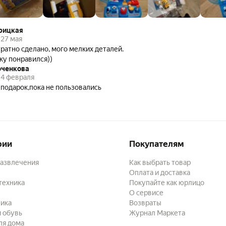
рицкая
27 мая
ратно сделано, мого мелких деталей.
ку понравился))
юченкова
4 февраля
 подарок,пока не пользовались
рии
Покупателям
развлечения
Как выбрать товар
Оплата и доставка
техника
Покупайте как юрлицо
О сервисе
ика
Возвраты
 обувь
Журнал Маркета
ля дома