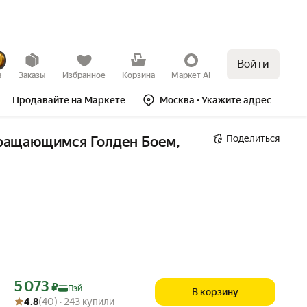
Войти
в
Заказы
Избранное
Корзина
Маркет AI
Продавайте на Маркете
Москва
• Укажите адрес
Поделиться
ращающимся Голден Боем, 
Цена с картой Яндекс Пэй 5073 ₽ вместо
5 073
₽
Пэй
В корзину
Рейтинг товара: 4.8 из 5
Оценок: (40) · 243 купили
4.8
(40) · 243 купили