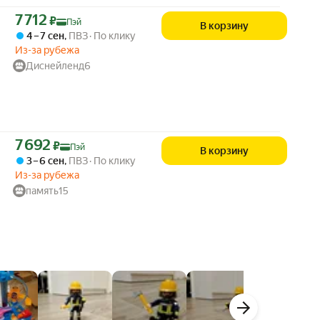
Цена с картой Яндекс Пэй 7712 ₽ вместо
7 712
₽
Пэй
В корзину
4 – 7 сен
,
ПВЗ
По клику
Из-за рубежа
Диснейленд6
Цена с картой Яндекс Пэй 7692 ₽ вместо
7 692
₽
Пэй
В корзину
3 – 6 сен
,
ПВЗ
По клику
Из-за рубежа
память15