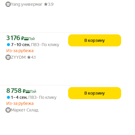
Yang универмаг
3.9
Цена с картой Яндекс Пэй 3176 ₽ вместо
3 176
₽
Пэй
В корзину
7 – 10 сен
,
ПВЗ
По клику
Из-за рубежа
ZYYDM
4.1
Цена с картой Яндекс Пэй 8758 ₽ вместо
8 758
₽
Пэй
В корзину
1 – 4 сен
,
ПВЗ
По клику
Из-за рубежа
Маркет Склад