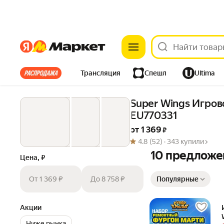
Яндекс
Яндекс
Все хиты
Трансляция
Спешл
Ultima
Из-за рубежа
Одежда
Дом
Ремонт
Детям
Super Wings Игров
EU770331
Электроника
от 
1 369
 ₽
4.8
(52) ·
343 купили
10 предложе
Цена, ₽
Сортировка товаров
От 1 369 ₽
До 8 758 ₽
Популярные
Акции
Ниже рынка