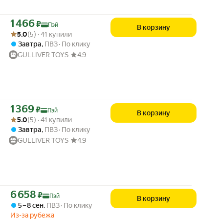
Цена с картой Яндекс Пэй 1466 ₽ вместо
1 466
₽
Пэй
В корзину
Рейтинг товара: 5.0 из 5
Оценок: (5) · 41 купили
5.0
(5) · 41 купили
Завтра
,
ПВЗ
По клику
GULLIVER TOYS
4.9
Цена с картой Яндекс Пэй 1369 ₽ вместо
1 369
₽
Пэй
В корзину
Рейтинг товара: 5.0 из 5
Оценок: (5) · 41 купили
5.0
(5) · 41 купили
Завтра
,
ПВЗ
По клику
GULLIVER TOYS
4.9
Цена с картой Яндекс Пэй 6658 ₽ вместо
6 658
₽
Пэй
В корзину
5 – 8 сен
,
ПВЗ
По клику
Из-за рубежа