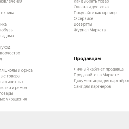
развлечения
Как выбрать товар
Оплата и доставка
техника
Покупайте как юрлицо
О сервисе
ика
Возвраты
 обувь
Журнал Маркета
ля дома
и уход
творчество
Продавцам
ад
Личный кабинет продавца
ля школы и офиса
Продавайте на Маркете
ные товары
Документация для партнёро
ля животных
Сайт для партнёров
ьство и ремонт
товары
ые украшения