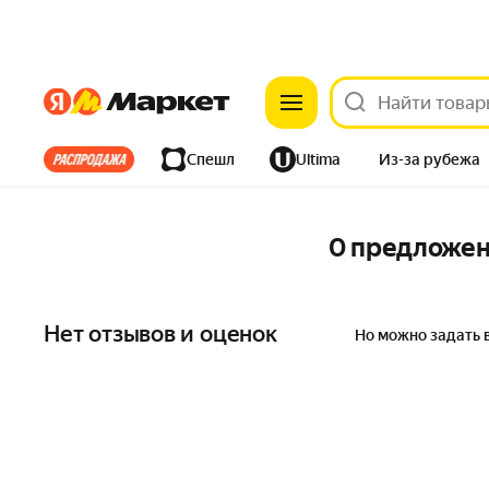
Яндекс
Яндекс
Все хиты
Спешл
Ultima
Из-за рубежа
Дом
Ремонт
Детям
Красота
Электроника
0 предложе
Нет отзывов и оценок
Но можно задать 