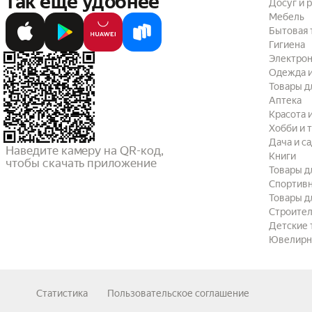
так ещё удобнее
Досуг и 
Мебель
Бытовая 
Гигиена
Электрон
Одежда и
Товары д
Аптека
Красота 
Хобби и 
Дача и с
Наведите камеру на QR-код,

Книги
чтобы скачать приложение
Товары д
Спортив
Товары д
Строител
Детские 
Ювелирн
Статистика
Пользовательское соглашение