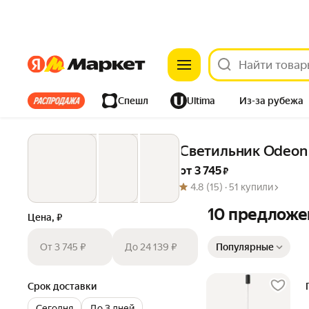
Яндекс
Яндекс
Все хиты
Спешл
Ultima
Из-за рубежа
Дом
Ремонт
Детям
Красота
Электроника
Светильник Odeon 
от 
3 745
 ₽
4.8
(15) ·
51 купили
10 предложе
Цена, ₽
Сортировка товаров
От 3 745 ₽
До 24 139 ₽
Популярные
Срок доставки
Сегодня
До 3 дней