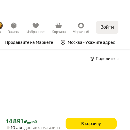
Войти
в
Заказы
Избранное
Корзина
Маркет AI
Продавайте на Маркете
Москва
• Укажите адрес
Поделиться
Цена с картой Яндекс Пэй 14891 ₽ вместо
14 891
₽
Пэй
В корзину
10 авг
,
доставка магазина