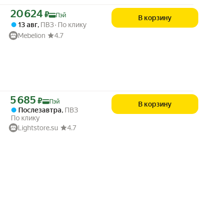
Цена с картой Яндекс Пэй 20624 ₽ вместо
20 624
₽
Пэй
В корзину
13 авг
,
ПВЗ
По клику
Mebelion
4.7
Цена с картой Яндекс Пэй 5685 ₽ вместо
5 685
₽
Пэй
В корзину
Послезавтра
,
ПВЗ
По клику
Lightstore.su
4.7