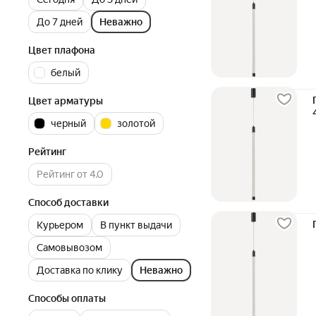
До 7 дней
Неважно
Цвет плафона
белый
Цвет арматуры
черный
золотой
Рейтинг
Рейтинг от 4.0
Способ доставки
Курьером
В пункт выдачи
Самовывозом
Доставка по клику
Неважно
Способы оплаты