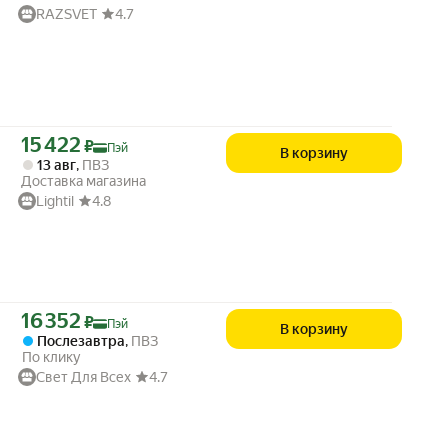
RAZSVET
4.7
Цена с картой Яндекс Пэй 15422 ₽ вместо
15 422
₽
Пэй
В корзину
13 авг
,
ПВЗ
Доставка магазина
Lightil
4.8
Цена с картой Яндекс Пэй 16352 ₽ вместо
16 352
₽
Пэй
В корзину
Послезавтра
,
ПВЗ
По клику
Свет Для Всех
4.7