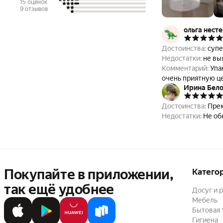
15 оценок
9 отзывов
ольга нест
Достоинства:
супе
Недостатки:
не вы
Комментарий:
Упа
очень приятную це
Ирина Бел
Достоинства:
Прек
Недостатки:
Не об
Покупайте в приложении,
Катего
так ещё удобнее
Досуг и 
Мебель
Бытовая 
Гигиена