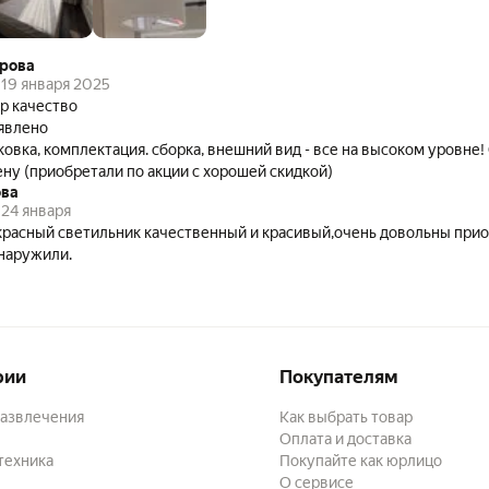
ерова
19 января 2025
р качество
явлено
ковка, комплектация. сборка, внешний вид - все на высоком уровне!
ну (приобретали по акции с хорошей скидкой)
ова
24 января
расный светильник качественный и красивый,очень довольны при
наружили.
рии
Покупателям
развлечения
Как выбрать товар
Оплата и доставка
техника
Покупайте как юрлицо
О сервисе