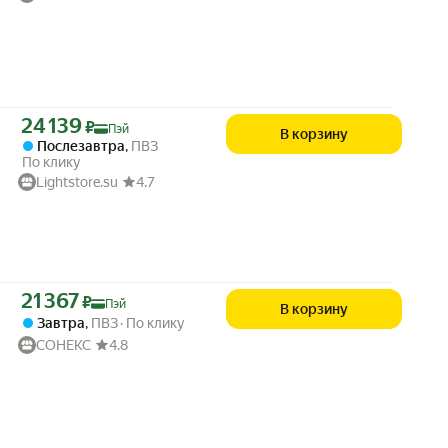
Цена с картой Яндекс Пэй 24139 ₽ вместо
24 139
₽
Пэй
В корзину
Послезавтра
,
ПВЗ
По клику
Lightstore.su
4.7
Цена с картой Яндекс Пэй 21367 ₽ вместо
21 367
₽
Пэй
В корзину
Завтра
,
ПВЗ
По клику
СОНЕКС
4.8