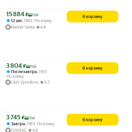
Цена с картой Яндекс Пэй 15884 ₽ вместо
15 884
₽
Пэй
В корзину
12 авг
,
ПВЗ
По клику
Market-Sveta
4.8
Цена с картой Яндекс Пэй 3804 ₽ вместо
3 804
₽
Пэй
В корзину
Послезавтра
,
ПВЗ
По клику
Свет Для Всех
4.7
Цена с картой Яндекс Пэй 3745 ₽ вместо
3 745
₽
Пэй
В корзину
Завтра
,
ПВЗ
По клику
СОНЕКС
4.8