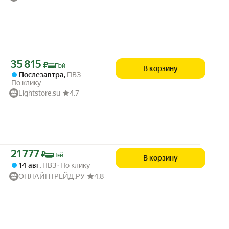
Цена с картой Яндекс Пэй 35815 ₽ вместо
35 815
₽
Пэй
В корзину
Послезавтра
,
ПВЗ
По клику
Lightstore.su
4.7
Цена с картой Яндекс Пэй 21777 ₽ вместо
21 777
₽
Пэй
В корзину
14 авг
,
ПВЗ
По клику
ОНЛАЙНТРЕЙД.РУ
4.8