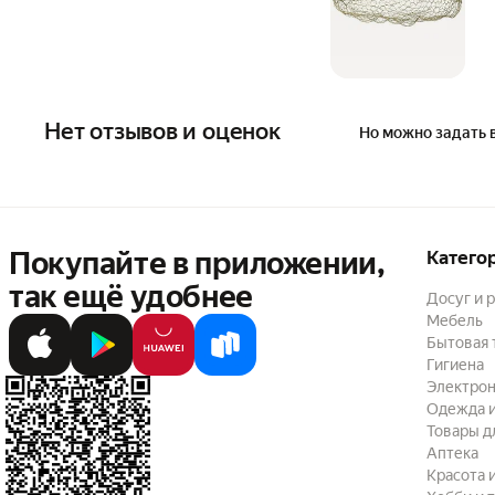
Нет отзывов и оценок
Но можно задать 
Покупайте в приложении,
Катего
так ещё удобнее
Досуг и 
Мебель
Бытовая 
Гигиена
Электрон
Одежда и
Товары д
Аптека
Красота 