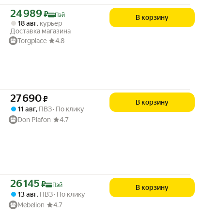
Цена с картой Яндекс Пэй 24989 ₽ вместо
24 989
₽
Пэй
В корзину
18 авг
,
курьер
Доставка магазина
Torgplace
4.8
Цена 27690 ₽ вместо
27 690
₽
В корзину
11 авг
,
ПВЗ
По клику
Don Plafon
4.7
Цена с картой Яндекс Пэй 26145 ₽ вместо
26 145
₽
Пэй
В корзину
13 авг
,
ПВЗ
По клику
Mebelion
4.7