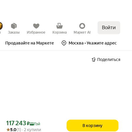
Войти
в
Заказы
Избранное
Корзина
Маркет AI
Продавайте на Маркете
Москва
• Укажите адрес
Поделиться
Цена с картой Яндекс Пэй 117243 ₽ вместо
117 243
₽
Пэй
В корзину
Рейтинг товара: 5.0 из 5
Оценок: (1) · 2 купили
5.0
(1) · 2 купили