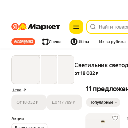
Яндекс
Яндекс
Все хиты
Спешл
Ultima
Из-за рубежа
Дом
Ремонт
Детям
Красота
Электроника
Светильник светод
от 
18 032
 ₽
11 предложе
Цена, ₽
Сортировка товаров
От 18 032 ₽
До 117 789 ₽
Популярные
Акции
Баллы за отзыв