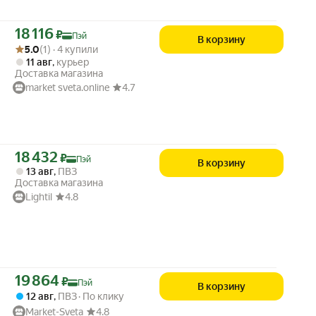
Цена с картой Яндекс Пэй 18116 ₽ вместо
18 116
₽
Пэй
В корзину
Рейтинг товара: 5.0 из 5
Оценок: (1) · 4 купили
5.0
(1) · 4 купили
11 авг
,
курьер
Доставка магазина
market sveta.online
4.7
Цена с картой Яндекс Пэй 18432 ₽ вместо
18 432
₽
Пэй
В корзину
13 авг
,
ПВЗ
Доставка магазина
Lightil
4.8
Цена с картой Яндекс Пэй 19864 ₽ вместо
19 864
₽
Пэй
В корзину
12 авг
,
ПВЗ
По клику
Market-Sveta
4.8