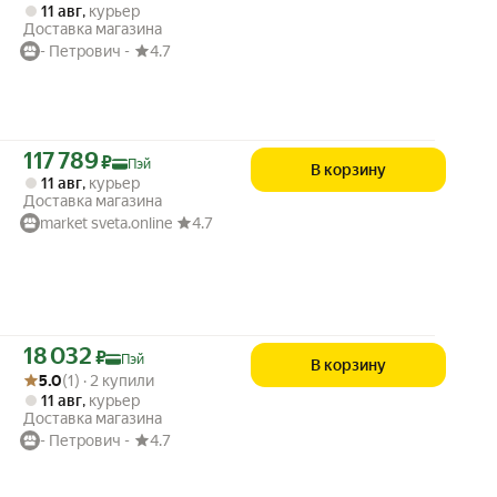
11 авг
,
курьер
Доставка магазина
- Петрович -
4.7
Цена с картой Яндекс Пэй 117789 ₽ вместо
117 789
₽
Пэй
В корзину
11 авг
,
курьер
Доставка магазина
market sveta.online
4.7
Цена с картой Яндекс Пэй 18032 ₽ вместо
18 032
₽
Пэй
В корзину
Рейтинг товара: 5.0 из 5
Оценок: (1) · 2 купили
5.0
(1) · 2 купили
11 авг
,
курьер
Доставка магазина
- Петрович -
4.7