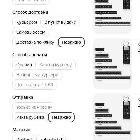
Способ доставки
Курьером
В пункт выдачи
Самовывозом
Доставка по клику
Неважно
Способы оплаты
Онлайн
Картой курьеру
Наличными курьеру
Постоплата в ПВЗ
Отправка
Только из России
Из-за рубежа
Неважно
Магазин
Doetook
kuheufjnfsl