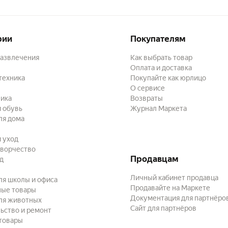
рии
Покупателям
развлечения
Как выбрать товар
Оплата и доставка
техника
Покупайте как юрлицо
О сервисе
ика
Возвраты
 обувь
Журнал Маркета
ля дома
и уход
творчество
Продавцам
ад
Личный кабинет продавца
ля школы и офиса
Продавайте на Маркете
ные товары
Документация для партнёро
ля животных
Сайт для партнёров
ьство и ремонт
товары