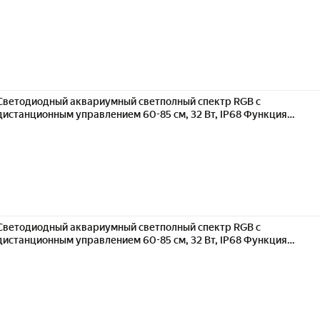
дневного и ночного хронометражаподходит для подводных
растений, декоративных рыб
Светодиодный аквариумный светполный спектр RGB с
дистанционным управлением 60-85 см, 32 Вт, IP68 Функция
дневного и ночного хронометражаподходит для подводных
растений, декоративных рыб
Светодиодный аквариумный светполный спектр RGB с
дистанционным управлением 60-85 см, 32 Вт, IP68 Функция
дневного и ночного хронометражаподходит для подводных
растений, декоративных рыб