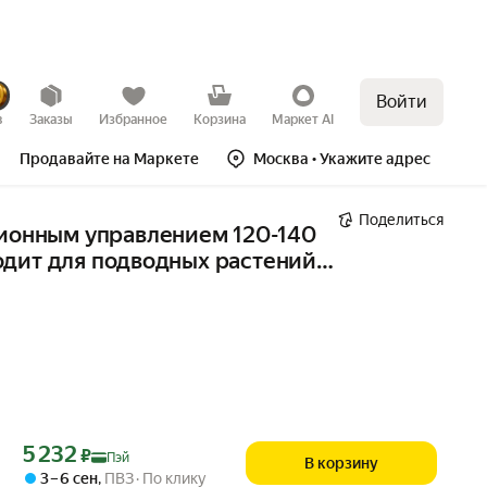
Войти
в
Заказы
Избранное
Корзина
Маркет AI
Продавайте на Маркете
Москва
• Укажите адрес
Поделиться
ионным управлением 120-140 
дит для подводных растений, 
Цена с картой Яндекс Пэй 5232 ₽ вместо
5 232
₽
Пэй
В корзину
3 – 6 сен
,
ПВЗ
По клику