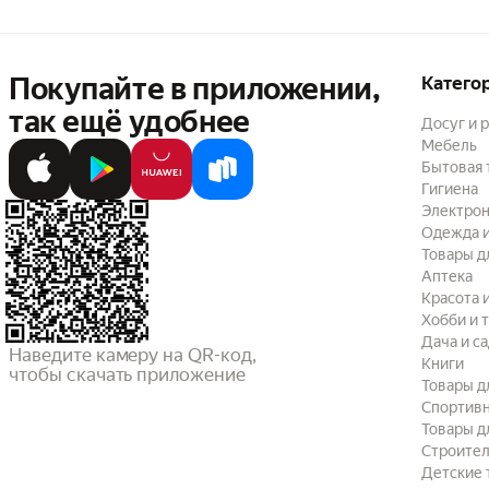
Покупайте в приложении,
Катего
так ещё удобнее
Досуг и 
Мебель
Бытовая 
Гигиена
Электрон
Одежда и
Товары д
Аптека
Красота 
Хобби и 
Дача и с
Наведите камеру на QR-код,

Книги
чтобы скачать приложение
Товары д
Спортив
Товары д
Строител
Детские 