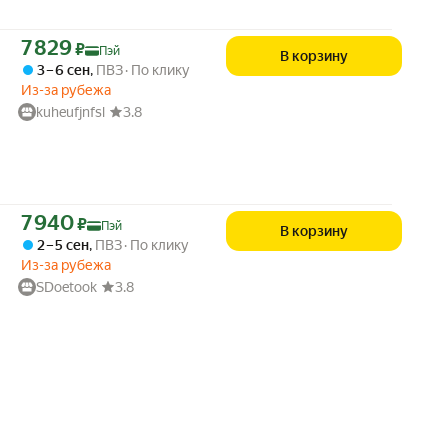
Цена с картой Яндекс Пэй 7829 ₽ вместо
7 829
₽
Пэй
В корзину
3 – 6 сен
,
ПВЗ
По клику
Из-за рубежа
kuheufjnfsl
3.8
Цена с картой Яндекс Пэй 7940 ₽ вместо
7 940
₽
Пэй
В корзину
2 – 5 сен
,
ПВЗ
По клику
Из-за рубежа
SDoetook
3.8