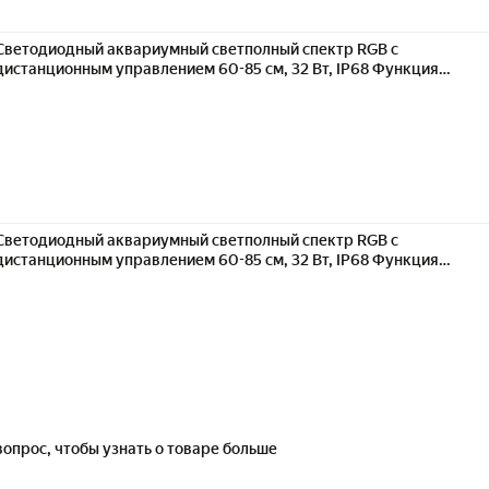
Светодиодный аквариумный светполный спектр RGB с
дистанционным управлением 60-85 см, 32 Вт, IP68 Функция
дневного и ночного хронометражаподходит для подводных
растений, декоративных рыб
Светодиодный аквариумный светполный спектр RGB с
дистанционным управлением 60-85 см, 32 Вт, IP68 Функция
дневного и ночного хронометражаподходит для подводных
растений, декоративных рыб
вопрос, чтобы узнать о товаре больше