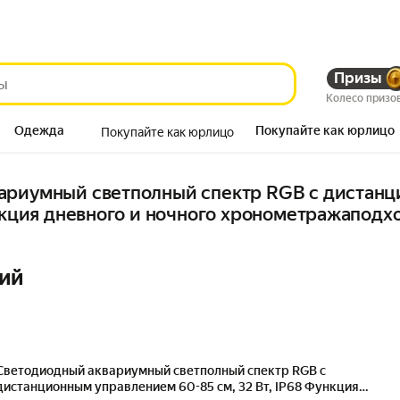
Призы
Колесо призо
Одежда
Покупайте как юрлицо
Покупайте как юрлицо
Продукты
ариумный светполный спектр RGB с дистанц
ункция дневного и ночного хронометражаподхо
ий
Светодиодный аквариумный светполный спектр RGB с
дистанционным управлением 60-85 см, 32 Вт, IP68 Функция