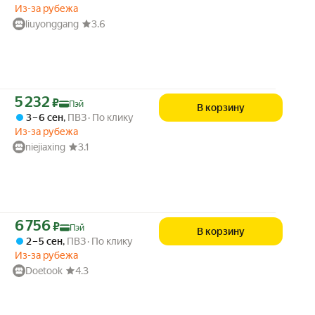
Из-за рубежа
liuyonggang
3.6
Цена с картой Яндекс Пэй 5232 ₽ вместо
5 232
₽
Пэй
В корзину
3 – 6 сен
,
ПВЗ
По клику
Из-за рубежа
niejiaxing
3.1
Цена с картой Яндекс Пэй 6756 ₽ вместо
6 756
₽
Пэй
В корзину
2 – 5 сен
,
ПВЗ
По клику
Из-за рубежа
Doetook
4.3