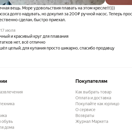
чная вещь. Море удовольствия плавать на этом кресле!!!)))
асоса долго надувать, но докупил за 200₽ ручной насос. Теперь прос
ественно сделан, быстро приехал.
17 июля
чный и красивый круг для плавания
татков нет, всё отлично
шёл целый, для купания просто шикарно, спасибо продавцу
рии
Покупателям
развлечения
Как выбрать товар
Оплата и доставка
техника
Покупайте как юрлицо
О сервисе
ика
Возвраты
 обувь
Журнал Маркета
ля дома