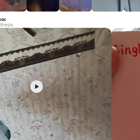
кос
Вчера