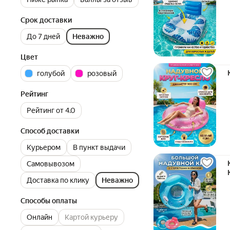
Срок доставки
До 7 дней
Неважно
Цвет
голубой
розовый
Рейтинг
Рейтинг от 4.0
Способ доставки
Курьером
В пункт выдачи
Самовывозом
Доставка по клику
Неважно
Способы оплаты
Онлайн
Картой курьеру