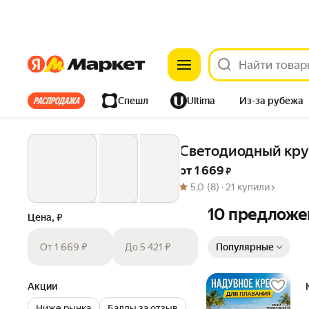
Яндекс
Яндекс
Все хиты
Спешл
Ultima
Из-за рубежа
Дом
Ремонт
Детям
Красота
Электроника
Светодиодный круг
от 
1 669
 ₽
5.0
(8) ·
21 купили
10 предложе
Цена, ₽
Сортировка товаров
От 1 669 ₽
До 5 421 ₽
Популярные
Акции
Ниже рынка
Баллы за отзыв