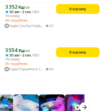
Цена с картой Яндекс Пэй 3352 ₽ вместо
3 352
₽
Пэй
В корзину
30 авг – 2 сен
,
ПВЗ
По клику
Из-за рубежа
Yugan County Fengkai E-commerce
2.0
Цена с картой Яндекс Пэй 3554 ₽ вместо
3 554
₽
Пэй
В корзину
30 авг – 2 сен
,
ПВЗ
По клику
Из-за рубежа
Fujian Fuyuanhui E-commerce
4.0