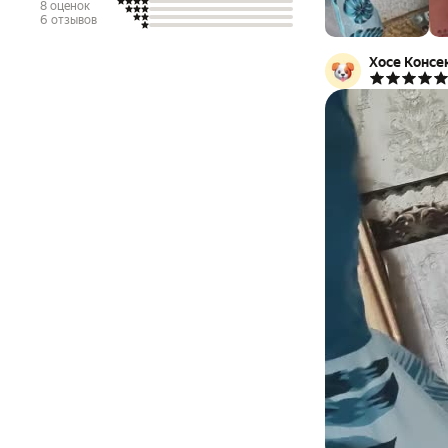
8 оценок
6 отзывов
Хосе Консе