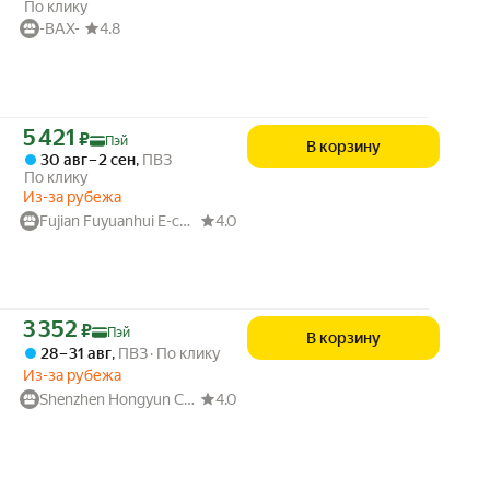
По клику
-BAX-
4.8
Цена с картой Яндекс Пэй 5421 ₽ вместо
5 421
₽
Пэй
В корзину
30 авг – 2 сен
,
ПВЗ
По клику
Из-за рубежа
Fujian Fuyuanhui E-commerce
4.0
Цена с картой Яндекс Пэй 3352 ₽ вместо
3 352
₽
Пэй
В корзину
28 – 31 авг
,
ПВЗ
По клику
Из-за рубежа
Shenzhen Hongyun Chenxi Technology
4.0