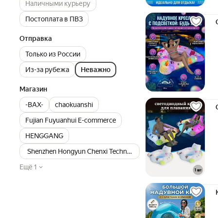
Наличными курьеру
Постоплата в ПВЗ
Отправка
Только из России
Из-за рубежа
Неважно
Магазин
-BAX-
chaokuanshi
Fujian Fuyuanhui E-commerce
HENGGANG
Shenzhen Hongyun Chenxi Technology
Ещё 1