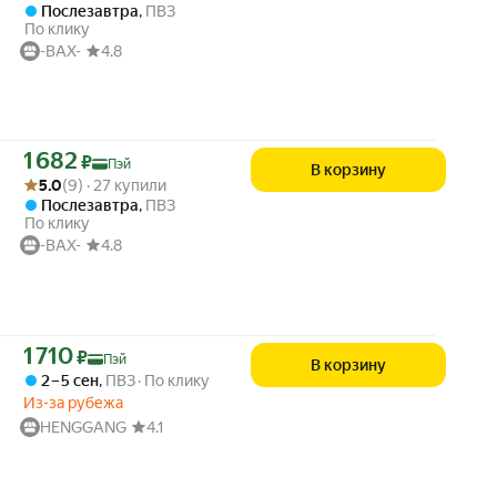
Послезавтра
,
ПВЗ
По клику
-BAX-
4.8
Цена с картой Яндекс Пэй 1682 ₽ вместо
1 682
₽
Пэй
В корзину
Рейтинг товара: 5.0 из 5
Оценок: (9) · 27 купили
5.0
(9) · 27 купили
Послезавтра
,
ПВЗ
По клику
-BAX-
4.8
Цена с картой Яндекс Пэй 1710 ₽ вместо
1 710
₽
Пэй
В корзину
2 – 5 сен
,
ПВЗ
По клику
Из-за рубежа
HENGGANG
4.1