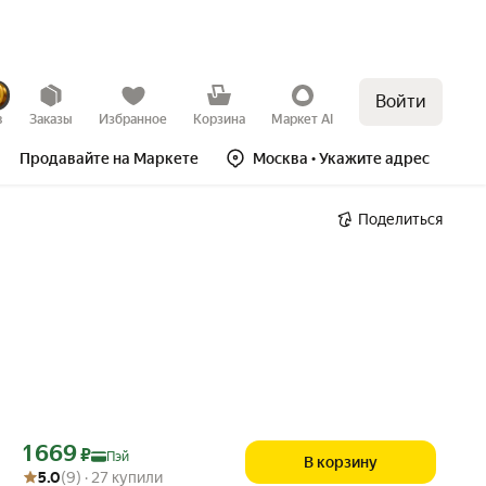
Войти
в
Заказы
Избранное
Корзина
Маркет AI
Продавайте на Маркете
Москва
• Укажите адрес
Поделиться
Цена с картой Яндекс Пэй 1669 ₽ вместо
1 669
₽
Пэй
В корзину
Рейтинг товара: 5.0 из 5
Оценок: (9) · 27 купили
5.0
(9) · 27 купили