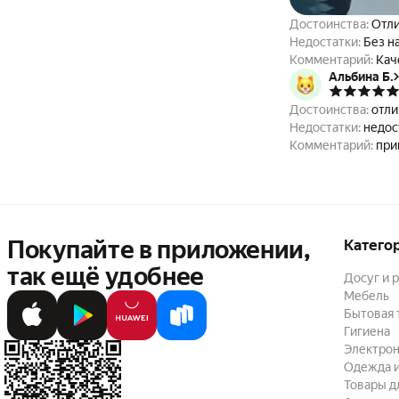
Достоинства:
Отли
Недостатки:
Без н
Комментарий:
Кач
Альбина Б.
Достоинства:
отли
Недостатки:
недос
Комментарий:
при
Покупайте в приложении,
Катего
так ещё удобнее
Досуг и 
Мебель
Бытовая 
Гигиена
Электрон
Одежда и
Товары д