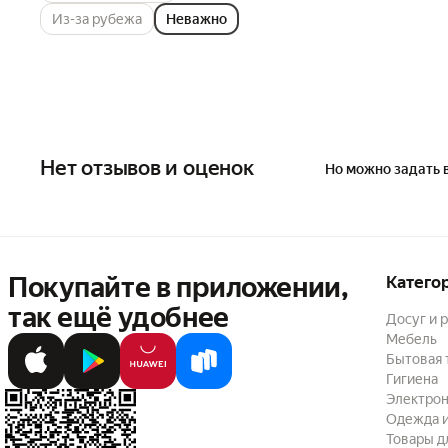
Из-за рубежа
Неважно
Нет отзывов и оценок
Но можно задать 
Покупайте в приложении,
Катего
так ещё удобнее
Досуг и 
Мебель
Бытовая 
Гигиена
Электрон
Одежда и
Товары д