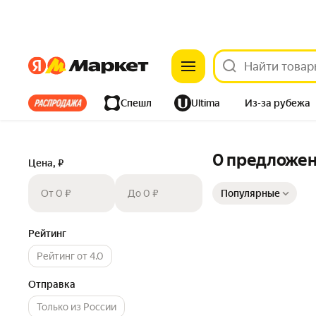
Яндекс
Яндекс
Все хиты
Спешл
Ultima
Из-за рубежа
Дом
Ремонт
Детям
Красота
Электроника
0 предложе
Цена, ₽
Сортировка товаров
От 0 ₽
До 0 ₽
Популярные
Рейтинг
Рейтинг от 4.0
Отправка
Только из России