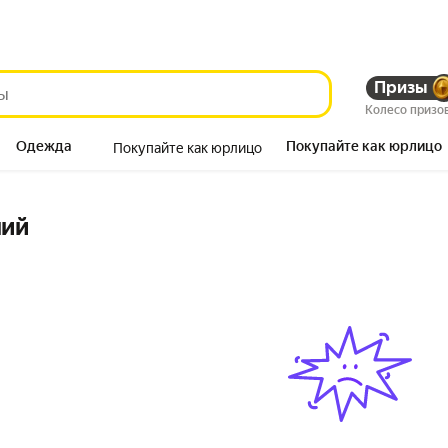
Призы
Колесо призо
Одежда
Покупайте как юрлицо
Покупайте как юрлицо
Продукты
ний