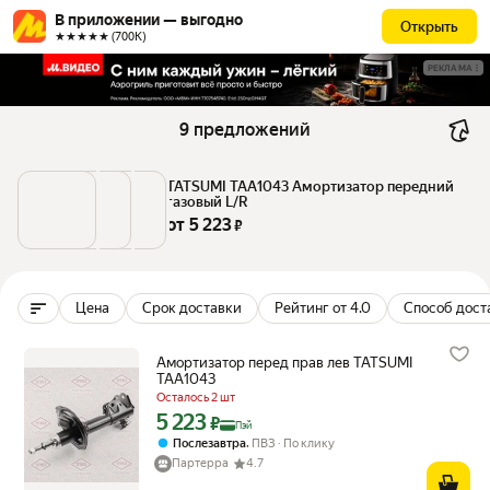
В приложении — выгодно
Открыть
★★★★★ (700К)
РЕКЛАМА
9 предложений
TATSUMI TAA1043 Амортизатор передний 
газовый L/R
от 
5 223
 ₽
Цена
Срок доставки
Рейтинг от 4.0
Способ дост
Амортизатор перед прав лев TATSUMI
TAA1043
Осталось 2 шт
5 223
Цена с картой Яндекс Пэй 5223 ₽ вместо
₽
Пэй
,
Послезавтра
ПВЗ
По клику
Партерра
4.7