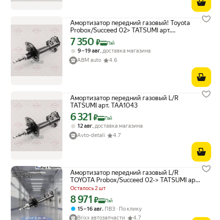
Амортизатор передний газовый! Toyota
Probox/Succeed 02> TATSUMI арт.
TAA1043
7 350
Цена с картой Яндекс Пэй 7350 ₽ вместо
₽
Пэй
,
9 – 19 авг
доставка магазина
ABM auto
4.6
Амортизатор передний газовый L/R
TATSUMI арт. TAA1043
6 321
Цена с картой Яндекс Пэй 6321 ₽ вместо
₽
Пэй
,
12 авг
доставка магазина
Avto-detali
4.7
Амортизатор передний газовый L/R
TOYOTA Probox/Succeed 02-> TATSUMI арт.
TAA1043
Осталось 2 шт
8 971
Цена с картой Яндекс Пэй 8971 ₽ вместо
₽
Пэй
,
15 – 16 авг
ПВЗ
По клику
Brixx автозапчасти
4.7