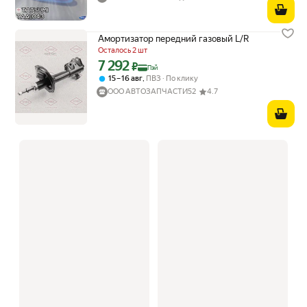
Амортизатор передний газовый L/R
Осталось 2 шт
7 292
Цена с картой Яндекс Пэй 7292 ₽ вместо
₽
Пэй
,
15 – 16 авг
ПВЗ
По клику
ООО АВТОЗАПЧАСТИ52
4.7