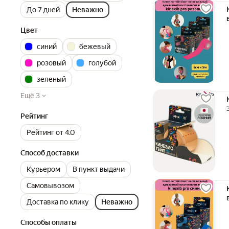
До 7 дней
Неважно
Цвет
синий
бежевый
розовый
голубой
зеленый
Ещё 3
Рейтинг
Рейтинг от 4.0
Способ доставки
Курьером
В пункт выдачи
Самовывозом
Доставка по клику
Неважно
Способы оплаты