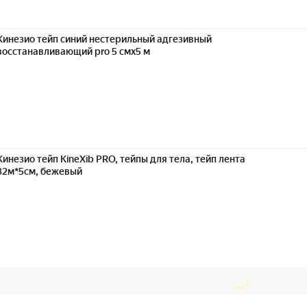
Кинезио тейп синий нестерильный адгезивный
восстанавливающий pro 5 смx5 м
Кинезио тейп KineXib PRO, тейпы для тела, тейп лента
32м*5см, бежевый