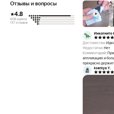
Отзывы и вопросы
4.8
608 оценок
137 отзывов
Инкогнито 
Достоинства:
Идеа
Недостатки:
Нет
Комментарий:
При
аппликацию и боль в спине прошла через минуту. К
прекрасно держитс
kseniya Y.