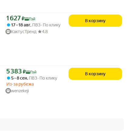
Цена с картой Яндекс Пэй 1627 ₽ вместо
1 627
₽
Пэй
В корзину
17 – 18 авг
,
ПВЗ
По клику
КактусТренд
4.8
Цена с картой Яндекс Пэй 5383 ₽ вместо
5 383
₽
Пэй
В корзину
5 – 8 сен
,
ПВЗ
По клику
Из-за рубежа
wenzekeji