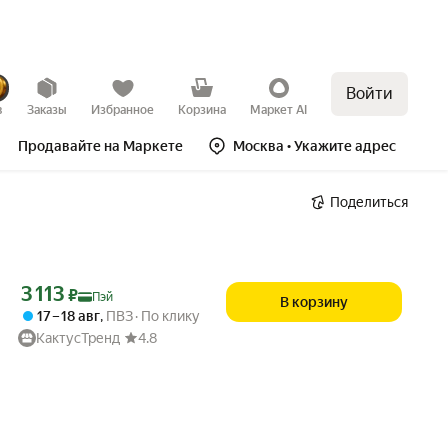
Войти
в
Заказы
Избранное
Корзина
Маркет AI
Продавайте на Маркете
Москва
• Укажите адрес
Поделиться
Цена с картой Яндекс Пэй 3113 ₽ вместо
3 113
₽
Пэй
В корзину
17 – 18 авг
,
ПВЗ
По клику
КактусТренд
4.8