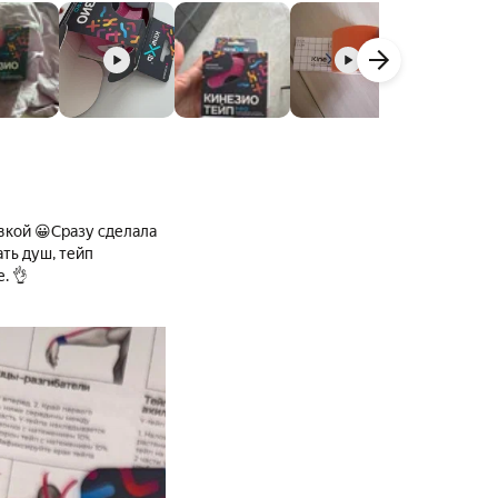
авкой 😀Сразу сделала
. 👌