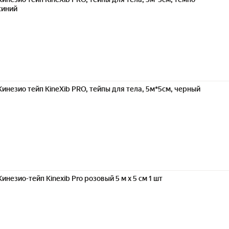
синий
Кинезио тейп KineXib PRO, тейпы для тела, 5м*5см, черный
Кинезио-тейп Kinexib Pro розовый 5 м х 5 см 1 шт