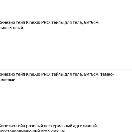
Кинезио тейп KineXib PRO, тейпы для тела, 5м*5см,
фиолетовый
Кинезио тейп KineXib PRO, тейпы для тела, 5м*5см, темно-
зеленый
Кинезио тейп розовый нестерильный адгезивный
восстанавливающий pro 5 смx5 м