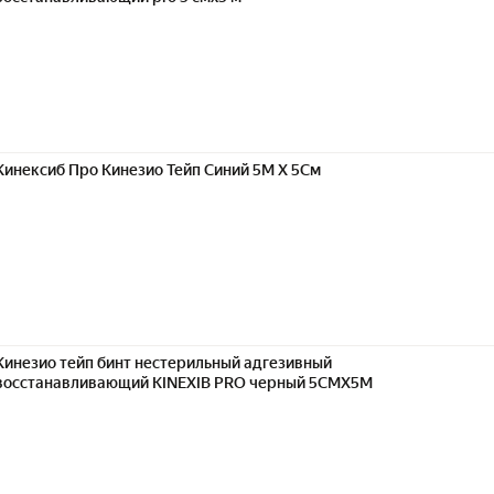
Кинексиб Про Кинезио Тейп Синий 5М Х 5См
Кинезио тейп бинт нестерильный адгезивный
восстанавливающий KINEXIB PRO черный 5СМX5М