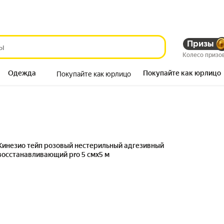
Призы
Колесо призо
Одежда
Покупайте как юрлицо
Покупайте как юрлицо
Продукты
Кинезио тейп розовый нестерильный адгезивный
восстанавливающий pro 5 смx5 м