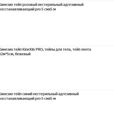
Кинезио тейп розовый нестерильный адгезивный
восстанавливающий pro 5 смx5 м
Кинезио тейп KineXib PRO, тейпы для тела, тейп лента
32м*5см, бежевый
Кинезио тейп синий нестерильный адгезивный
восстанавливающий pro 5 смx5 м