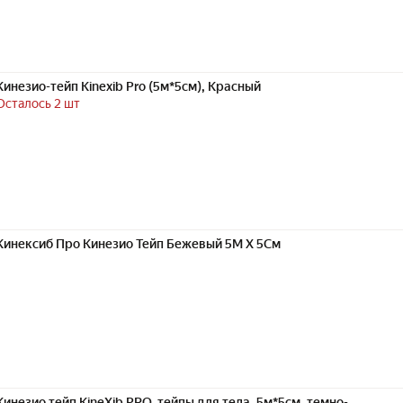
Кинезио-тейп Kinexib Pro (5м*5см), Красный
Осталось 2 шт
Кинексиб Про Кинезио Тейп Бежевый 5М Х 5См
Кинезио тейп KineXib PRO, тейпы для тела, 5м*5см, темно-