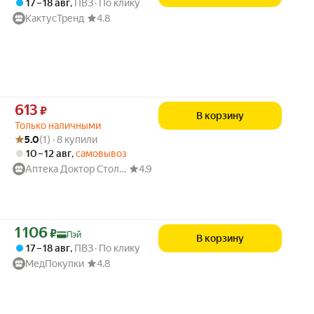
17 – 18 авг
,
ПВЗ
По клику
КактусТренд
4.8
Цена 613 ₽ вместо
613
₽
В корзину
Только наличными
Рейтинг товара: 5.0 из 5
Оценок: (1) · 8 купили
5.0
(1) · 8 купили
10 – 12 авг
,
самовывоз
Аптека Доктор Столетов
4.9
Цена с картой Яндекс Пэй 1106 ₽ вместо
1 106
₽
Пэй
В корзину
17 – 18 авг
,
ПВЗ
По клику
МедПокупки
4.8