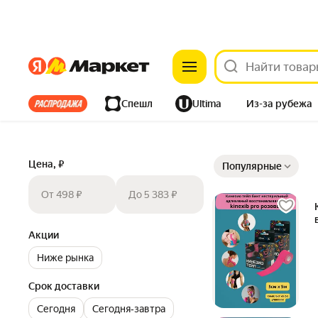
Яндекс
Яндекс
Все хиты
Спешл
Ultima
Из-за рубежа
Дом
Ремонт
Детям
Красота
Электроника
Сортировка товаров
Цена, ₽
Популярные
От 498 ₽
До 5 383 ₽
Акции
Ниже рынка
Срок доставки
Сегодня
Сегодня‐завтра