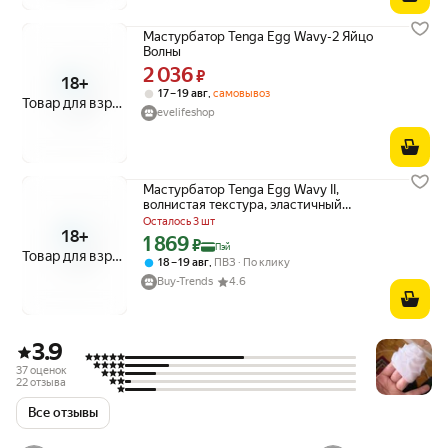
Мастурбатор Tenga Egg Wavy-2 Яйцо
Волны
2 036
Цена 2036 ₽ вместо
₽
18+
,
17 – 19 авг
самовывоз
Товар для взрослых
evelifeshop
Мастурбатор Tenga Egg Wavy II,
волнистая текстура, эластичный
силикон, 5 мл
Осталось 3 шт
18+
1 869
Цена с картой Яндекс Пэй 1869 ₽ вместо
₽
Пэй
Товар для взрослых
,
18 – 19 авг
ПВЗ
По клику
Buy-Trends
4.6
3.9
37 оценок
22 отзыва
Все отзывы