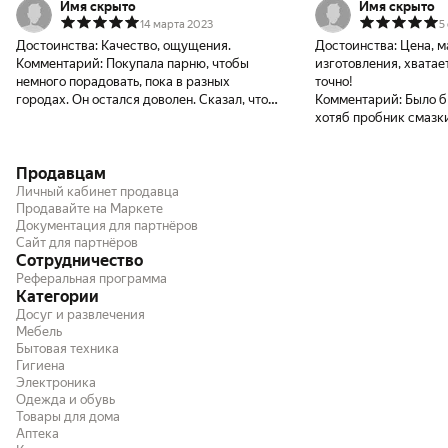
Имя скрыто
Имя скрыто
14 марта 2023
5
Достоинства:
Качество, ощущения.
Достоинства:
Цена, 
Комментарий:
Покупала парню, чтобы
изготовления, хватае
немного порадовать, пока в разных
точно!
городах. Он остался доволен. Сказал, что
Комментарий:
Было б
по его рейтингу секс на первом месте, этот
хотяб пробник смазк
мастурбатор на втором, а классическая
мастурбация на третьем. Смазка хорошая,
Продавцам
качественная. Ребристость ощущений
прибавила. После первого использования
Личный кабинет продавца
на кончике появился разрыв, но товар и
Продавайте на Маркете
Документация для партнёров
заявлен как одноразовый, потому не
Сайт для партнёров
критично и за недостаток не считается.
Сотрудничество
Реферальная программа
Категории
Досуг и развлечения
Мебель
Бытовая техника
Гигиена
Электроника
Одежда и обувь
Товары для дома
Аптека