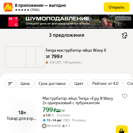
В приложении — выгодно
Открыть
★★★★★ (700К)
РЕКЛАМА
3 предложения
Tenga мастурбатор-яйцо Wavy II
от 
799
 ₽
3.9
(37) ·
1.1K купили
Цена
Срок доставки
Цвет
Рейтинг от 4.0
Сп
Мастурбатор-яйцо Tenga «Egg III Wavy
2» одноразовый с лубрикантом
799
Цена с картой Яндекс Пэй 799 ₽ вместо
₽
Пэй
18+
Рейтинг товара: 1.0 из 5
Оценок: (1) · 5 купили
1.0
(1) · 5 купили
Товар для взрослых
,
13 – 14 авг
ПВЗ
По клику
Эролайф
4.3