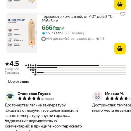
Термометр комнатный, от-40° до 50 °C,
19.6×5 см
666
Цена с картой Яндекс Пэй 666 ₽ вместо
₽
Пэй
,
16 – 17 авг
ПВЗ
По клику
АКФ дистрибьбтор товаров для дома
4.3
4.5
13 оценок
7 отзывов
Все отзывы
Станислав Глухов
Михаил Ч.
16 марта
1
Достоинства:
лёгкие температуру
Достоинства:
темпера
показывают получил всё целое повесил в
много места не заним
гараж температуру внутри гаража
показывали вроде правельно
Недостатки:
не увидел
Комментарий:
в принципе норм термометр