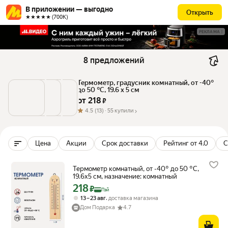
В приложении — выгодно
Открыть
★★★★★ (700К)
РЕКЛАМА
8 предложений
Термометр, градусник комнатный, от -40° 
до 50 °C, 19.6 х 5 см
от 
218
 ₽
4.5
(13) ·
55 купили
Цена
Акции
Срок доставки
Рейтинг от 4.0
С
Термометр комнатный, от -40° до 50 °C,
19.6x5 см, назначение: комнатный
218
Цена с картой Яндекс Пэй 218 ₽ вместо
₽
Пэй
,
13 – 23 авг
доставка магазина
Дом Подарка
4.7