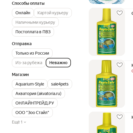
Способы оплаты
Онлайн
Картой курьеру
Наличными курьеру
Постоплата в ПВЗ
Отправка
Только из России
Из-за рубежа
Неважно
Магазин
Aquarium-Style
sale4pets
Акватория (akvatoria.ru)
ОНЛАЙНТРЕЙД.РУ
ООО "Зоо Стайл"
Ещё 1