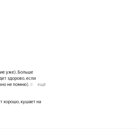
шие уже). Больше
чно не помню). Фото
ещё
т хорошо, кушает на