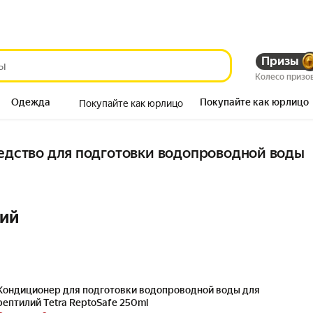
Призы
Колесо призо
Одежда
Покупайте как юрлицо
Покупайте как юрлицо
Продукты
редство для подготовки водопроводной воды
ний
Кондиционер для подготовки водопроводной воды для
рептилий Tetra ReptoSafe 250ml