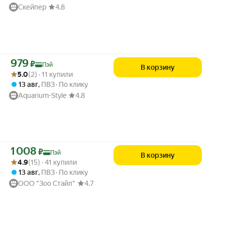
Скейпер
4.8
Цена с картой Яндекс Пэй 979 ₽ вместо
979
₽
Пэй
В корзину
Рейтинг товара: 5.0 из 5
Оценок: (2) · 11 купили
5.0
(2) · 11 купили
13 авг
,
ПВЗ
По клику
Aquarium-Style
4.8
Цена с картой Яндекс Пэй 1008 ₽ вместо
1 008
₽
Пэй
В корзину
Рейтинг товара: 4.9 из 5
Оценок: (15) · 41 купили
4.9
(15) · 41 купили
13 авг
,
ПВЗ
По клику
ООО "Зоо Стайл"
4.7