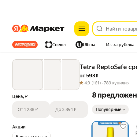
Яндекс
Яндекс
Все хиты
Спешл
Ultima
Из-за рубежа
Дом
Ремонт
Детям
Красота
Электроника
Tetra ReptoSafe с
от 
593
 ₽
4.9
(161) ·
789 купили
8 предложе
Цена, ₽
Сортировка товаров
От 1 288 ₽
До 3 854 ₽
Популярные
Акции
Баллы за отзыв