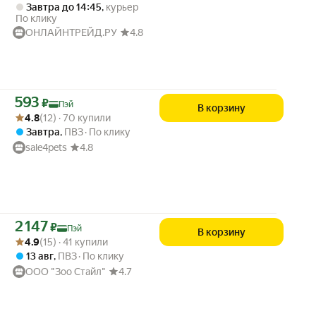
Завтра до 14:45
,
курьер
По клику
ОНЛАЙНТРЕЙД.РУ
4.8
Цена с картой Яндекс Пэй 593 ₽ вместо
593
₽
Пэй
В корзину
Рейтинг товара: 4.8 из 5
Оценок: (12) · 70 купили
4.8
(12) · 70 купили
Завтра
,
ПВЗ
По клику
sale4pets
4.8
Цена с картой Яндекс Пэй 2147 ₽ вместо
2 147
₽
Пэй
В корзину
Рейтинг товара: 4.9 из 5
Оценок: (15) · 41 купили
4.9
(15) · 41 купили
13 авг
,
ПВЗ
По клику
ООО "Зоо Стайл"
4.7