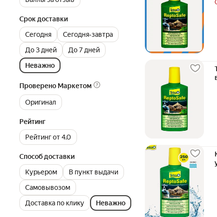
Срок доставки
Сегодня
Сегодня‐завтра
До 3 дней
До 7 дней
Неважно
Проверено Маркетом
Оригинал
Рейтинг
Рейтинг от 4.0
Способ доставки
Курьером
В пункт выдачи
Самовывозом
Доставка по клику
Неважно