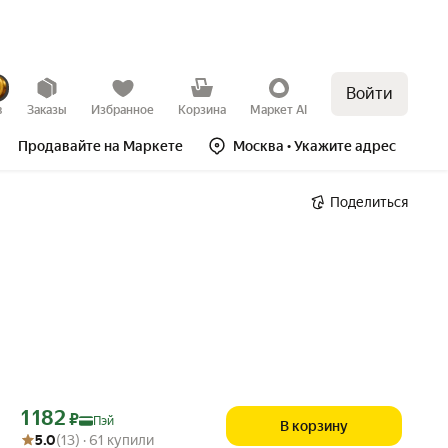
Войти
в
Заказы
Избранное
Корзина
Маркет AI
Продавайте на Маркете
Москва
• Укажите адрес
Поделиться
Цена с картой Яндекс Пэй 1182 ₽ вместо
1 182
₽
Пэй
В корзину
Рейтинг товара: 5.0 из 5
Оценок: (13) · 61 купили
5.0
(13) · 61 купили