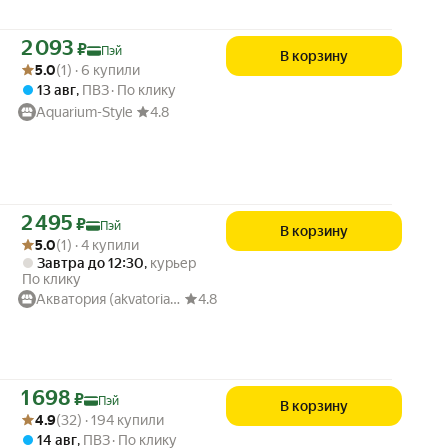
Цена с картой Яндекс Пэй 2093 ₽ вместо
2 093
₽
Пэй
В корзину
Рейтинг товара: 5.0 из 5
Оценок: (1) · 6 купили
5.0
(1) · 6 купили
13 авг
,
ПВЗ
По клику
Aquarium-Style
4.8
Цена с картой Яндекс Пэй 2495 ₽ вместо
2 495
₽
Пэй
В корзину
Рейтинг товара: 5.0 из 5
Оценок: (1) · 4 купили
5.0
(1) · 4 купили
Завтра до 12:30
,
курьер
По клику
Акватория (akvatoria.ru)
4.8
Цена с картой Яндекс Пэй 1698 ₽ вместо
1 698
₽
Пэй
В корзину
Рейтинг товара: 4.9 из 5
Оценок: (32) · 194 купили
4.9
(32) · 194 купили
14 авг
,
ПВЗ
По клику