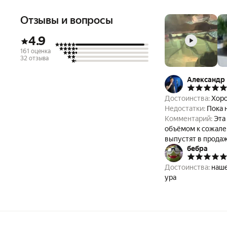
Отзывы и вопросы
4.9
161 оценка
32 отзыва
Александр
Достоинства:
Хоро
Недостатки:
Пока 
Комментарий:
Эта
объёмом к сожалению, 
выпустят в продаж
бебра
не осталось, к со
Достоинства:
наше
ура