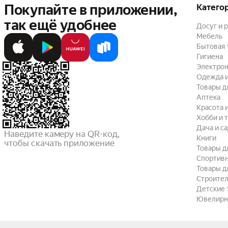
Покупайте в приложении,
Катего
так ещё удобнее
Досуг и 
Мебель
Бытовая 
Гигиена
Электрон
Одежда и
Товары д
Аптека
Красота 
Хобби и 
Дача и с
Наведите камеру на QR-код,

Книги
чтобы скачать приложение
Товары д
Спортив
Товары д
Строител
Детские 
Ювелирн