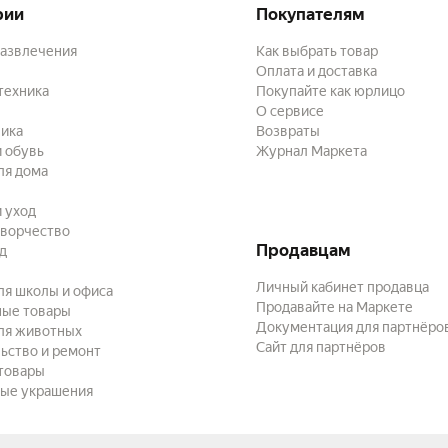
рии
Покупателям
развлечения
Как выбрать товар
Оплата и доставка
техника
Покупайте как юрлицо
О сервисе
ика
Возвраты
 обувь
Журнал Маркета
ля дома
и уход
творчество
Продавцам
ад
Личный кабинет продавца
ля школы и офиса
Продавайте на Маркете
ные товары
Документация для партнёро
ля животных
Сайт для партнёров
ьство и ремонт
товары
ые украшения