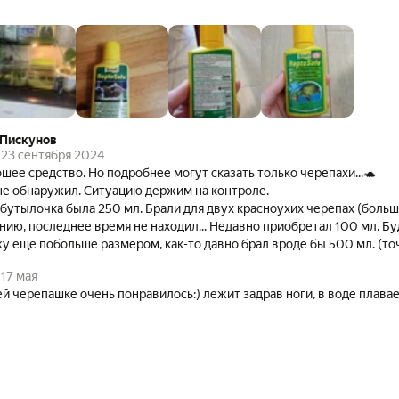
 Пискунов
23 сентября 2024
шее средство. Но подробнее могут сказать только черепахи...🐢
не обнаружил. Ситуацию держим на контроле.
 бутылочка была 250 мл. Брали для двух красноухих черепах (боль
последнее время не находил... Недавно приобретал 100 мл. Будет здорово, если
у ещё побольше размером, как-то давно брал вроде бы 500 мл. (то
жалению.
17 мая
й черепашке очень понравилось:) лежит задрав ноги, в воде плавае