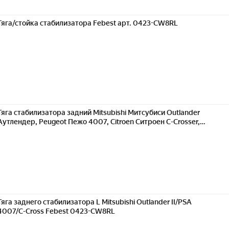
Тяга/стойка стабилизатора Febest арт. 0423-CW8RL
Тяга стабилизатора задний Mitsubishi Митсубиси Outlander
Аутлендер, Peugeot Пежо 4007, Citroen Ситроен C-Crosser,
Mitsubishi Delica D:5 Space, Delica D:5 0423-CW8RL
Тяга заднего стабилизатора L Mitsubishi Outlander II/PSA
4007/C-Cross Febest 0423-CW8RL