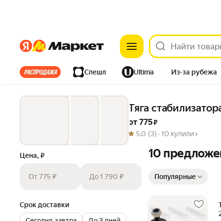
Яндекс
Яндекс
Все хиты
Спешл
Ultima
Из-за рубежа
Дом
Ремонт
Детям
Красота
Электроника
Тяга стабилизато
от 
775
 ₽
5.0
(3) ·
10 купили
10 предложе
Цена, ₽
Сортировка товаров
От 775 ₽
До 1 790 ₽
Популярные
Срок доставки
Сегодня‐завтра
До 3 дней