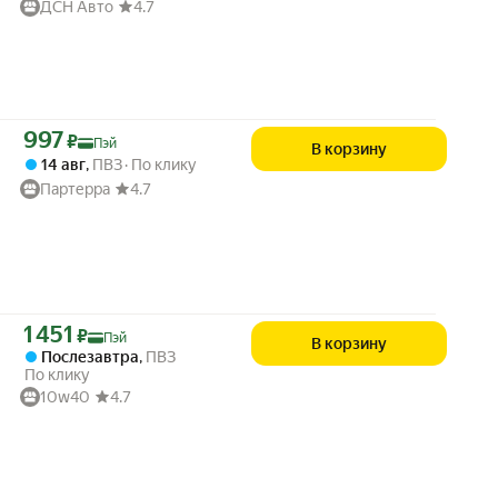
ДСН Авто
4.7
Цена с картой Яндекс Пэй 997 ₽ вместо
997
₽
Пэй
В корзину
14 авг
,
ПВЗ
По клику
Партерра
4.7
Цена с картой Яндекс Пэй 1451 ₽ вместо
1 451
₽
Пэй
В корзину
Послезавтра
,
ПВЗ
По клику
10w40
4.7