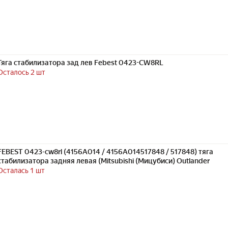
Тяга стабилизатора зад лев Febest 0423-CW8RL
Осталось 2 шт
FEBEST 0423-cw8rl (4156A014 / 4156A014517848 / 517848) тяга
стабилизатора задняя левая (Mitsubishi (Мицубиси) Outlander
Осталась 1 шт