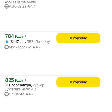
доставка магазина
Avto-detali
4.7
Цена с картой Яндекс Пэй 784 ₽ вместо
784
₽
Пэй
В корзину
16 – 17 авг
,
ПВЗ
По клику
Москворечье
4.7
Цена с картой Яндекс Пэй 825 ₽ вместо
825
₽
Пэй
В корзину
Послезавтра
,
курьер
Доставка магазина
Ол Партс
4.7