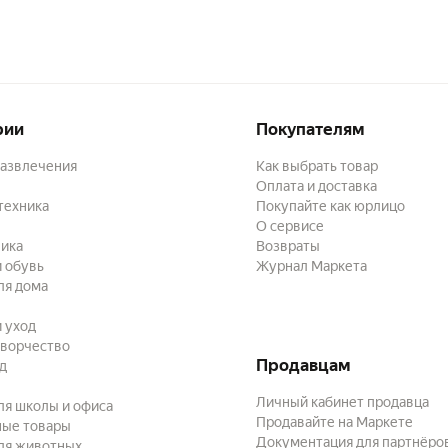
рии
Покупателям
развлечения
Как выбрать товар
Оплата и доставка
техника
Покупайте как юрлицо
О сервисе
ика
Возвраты
 обувь
Журнал Маркета
ля дома
и уход
творчество
Продавцам
ад
Личный кабинет продавца
ля школы и офиса
Продавайте на Маркете
ные товары
Документация для партнёро
ля животных