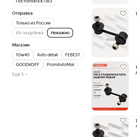
Постоплата в ПВЗ
Отправка
Только из России
Из-за рубежа
Неважно
Магазин
10w40
Avto-detali
FEBEST
GOODKOFF
PromAvtoMsk
Ещё 5