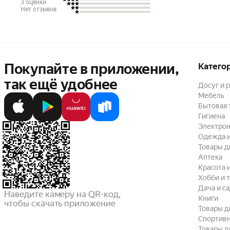
3 оценки
Нет отзывов
Покупайте в приложении,
Катего
так ещё удобнее
Досуг и 
Мебель
Бытовая 
Гигиена
Электрон
Одежда и
Товары д
Аптека
Красота 
Хобби и 
Дача и с
Наведите камеру на QR-код,

Книги
чтобы скачать приложение
Товары д
Спортив
Товары д