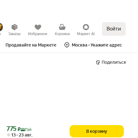
Войти
в
Заказы
Избранное
Корзина
Маркет AI
Продавайте на Маркете
Москва
• Укажите адрес
Поделиться
Цена с картой Яндекс Пэй 775 ₽ вместо
775
₽
Пэй
В корзину
13 – 23 авг
,