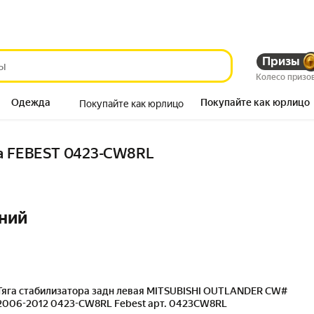
Призы
Колесо призо
Одежда
Покупайте как юрлицо
Покупайте как юрлицо
Продукты
ра FEBEST 0423-CW8RL
ний
Тяга стабилизатора задн левая MITSUBISHI OUTLANDER CW#
2006-2012 0423-CW8RL Febest арт. 0423CW8RL