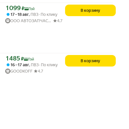
Цена с картой Яндекс Пэй 1099 ₽ вместо
1 099
₽
Пэй
В корзину
17 – 18 авг
,
ПВЗ
По клику
ООО АВТОЗАПЧАСТИ52
4.7
Цена с картой Яндекс Пэй 1485 ₽ вместо
1 485
₽
Пэй
В корзину
16 – 17 авг
,
ПВЗ
По клику
GOODKOFF
4.7