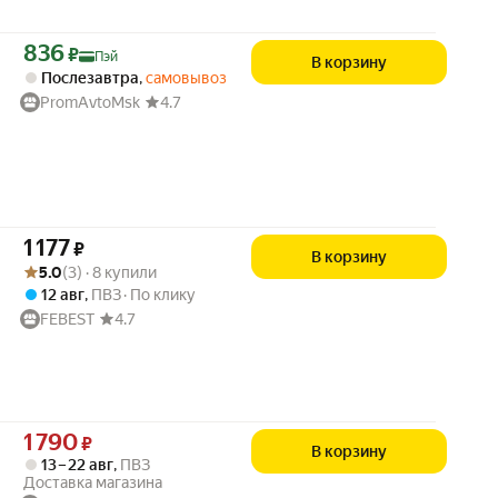
Цена с картой Яндекс Пэй 836 ₽ вместо
836
₽
Пэй
В корзину
Послезавтра
,
самовывоз
PromAvtoMsk
4.7
Цена 1177 ₽ вместо
1 177
₽
В корзину
Рейтинг товара: 5.0 из 5
Оценок: (3) · 8 купили
5.0
(3) · 8 купили
12 авг
,
ПВЗ
По клику
FEBEST
4.7
Цена 1790 ₽ вместо
1 790
₽
В корзину
13 – 22 авг
,
ПВЗ
Доставка магазина