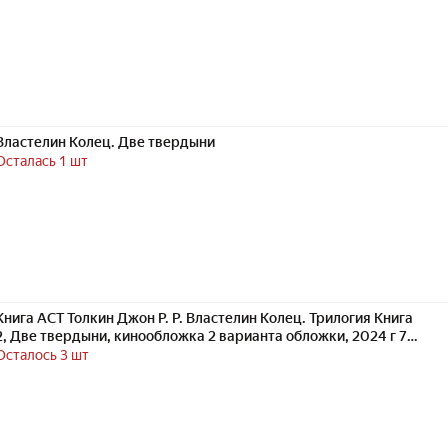
Властелин Колец. Две твердыни
Осталась 1 шт
Книга АСТ Толкин Джон Р. Р. Властелин Колец. Трилогия Книга
2, Две твердыни, кинообложка 2 варианта обложки, 2024 г 7Б,
480 стр
Осталось 3 шт