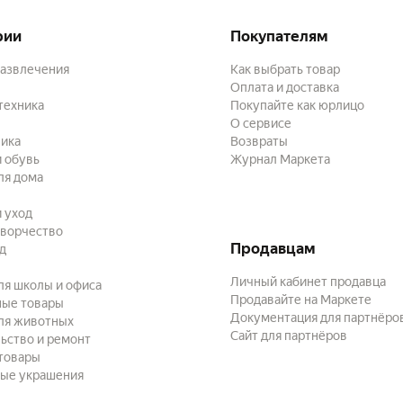
рии
Покупателям
развлечения
Как выбрать товар
Оплата и доставка
техника
Покупайте как юрлицо
О сервисе
ика
Возвраты
 обувь
Журнал Маркета
ля дома
и уход
творчество
Продавцам
ад
Личный кабинет продавца
ля школы и офиса
Продавайте на Маркете
ные товары
Документация для партнёро
ля животных
Сайт для партнёров
ьство и ремонт
товары
ые украшения