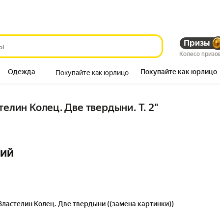
Призы
Колесо призо
Одежда
Покупайте как юрлицо
Покупайте как юрлицо
Продукты
телин Колец. Две твердыни. Т. 2"
ний
Властелин Колец. Две твердыни ((замена картинки))