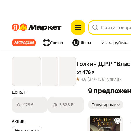
Яндекс
Яндекс
Все хиты
Спешл
Ultima
Из-за рубежа
Дом
Ремонт
Детям
Красота
Электроника
Толкин Д.Р.Р "Влас
от 
476
 ₽
4.8
(34) ·
136 купили
9 предложе
Цена, ₽
Сортировка товаров
От 476 ₽
До 3 326 ₽
Популярные
Акции
Ниже рынка