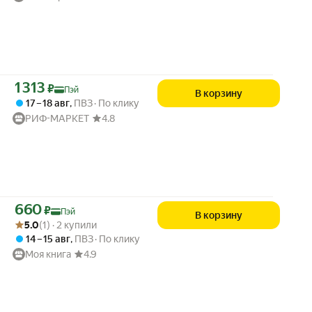
Цена с картой Яндекс Пэй 1313 ₽ вместо
1 313
₽
Пэй
В корзину
17 – 18 авг
,
ПВЗ
По клику
РИФ-МАРКЕТ
4.8
Цена с картой Яндекс Пэй 660 ₽ вместо
660
₽
Пэй
В корзину
Рейтинг товара: 5.0 из 5
Оценок: (1) · 2 купили
5.0
(1) · 2 купили
14 – 15 авг
,
ПВЗ
По клику
Моя книга
4.9