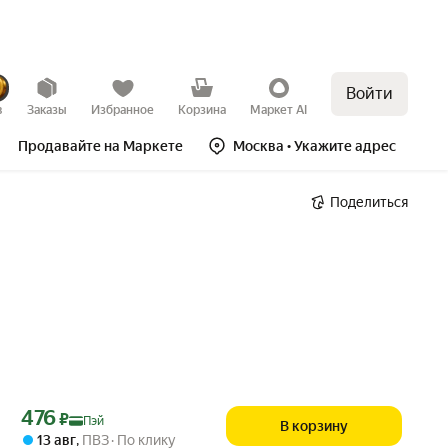
Войти
в
Заказы
Избранное
Корзина
Маркет AI
Продавайте на Маркете
Москва
• Укажите адрес
Поделиться
Цена с картой Яндекс Пэй 476 ₽ вместо
476
₽
Пэй
В корзину
13 авг
,
ПВЗ
По клику