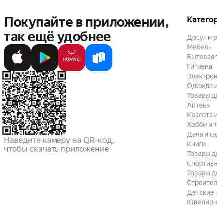
Покупайте в приложении,
Катего
так ещё удобнее
Досуг и 
Мебель
Бытовая 
Гигиена
Электрон
Одежда и
Товары д
Аптека
Красота 
Хобби и 
Дача и с
Наведите камеру на QR-код,

Книги
чтобы скачать приложение
Товары д
Спортив
Товары д
Строител
Детские 
Ювелирн