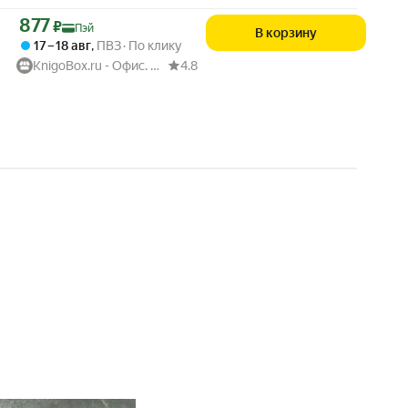
Цена с картой Яндекс Пэй 877 ₽ вместо
877
₽
Пэй
В корзину
17 – 18 авг
,
ПВЗ
По клику
KnigoBox.ru - Офис. Школа. Книги. Дом
4.8