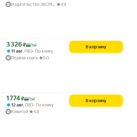
Издательство ЭКСМО
4.9
Цена с картой Яндекс Пэй 3326 ₽ вместо
3 326
₽
Пэй
В корзину
11 авг
,
ПВЗ
По клику
Первая книга
5.0
Цена с картой Яндекс Пэй 1774 ₽ вместо
1 774
₽
Пэй
В корзину
12 авг
,
ПВЗ
По клику
Юмитой
4.8