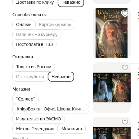
Доставка по клику
Неважно
Способы оплаты
Онлайн
Картой курьеру
Наличными курьеру
Постоплата в ПВЗ
Отправка
Только из России
Из-за рубежа
Неважно
Магазин
"Селлер"
KnigoBox.ru - Офис. Школа. Книги. Дом
Издательство ЭКСМО
Метро. Геленджик
Моя книга
Ещё 3