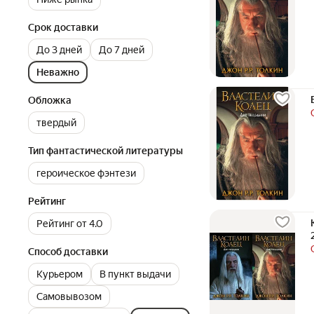
Срок доставки
До 3 дней
До 7 дней
Неважно
Обложка
твердый
Тип фантастической литературы
героическое фэнтези
Рейтинг
Рейтинг от 4.0
Способ доставки
Курьером
В пункт выдачи
Самовывозом