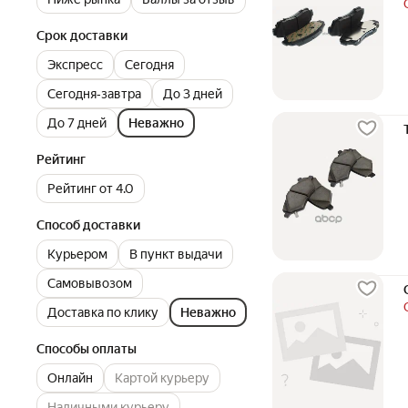
Срок доставки
Экспресс
Сегодня
Сегодня‐завтра
До 3 дней
До 7 дней
Неважно
Рейтинг
Рейтинг от 4.0
Способ доставки
Курьером
В пункт выдачи
Самовывозом
Доставка по клику
Неважно
Способы оплаты
Онлайн
Картой курьеру
Наличными курьеру