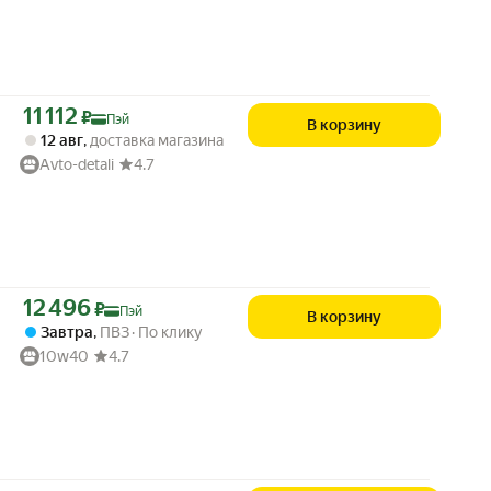
Цена с картой Яндекс Пэй 11112 ₽ вместо
11 112
₽
Пэй
В корзину
12 авг
,
доставка магазина
Avto-detali
4.7
Цена с картой Яндекс Пэй 12496 ₽ вместо
12 496
₽
Пэй
В корзину
Завтра
,
ПВЗ
По клику
10w40
4.7