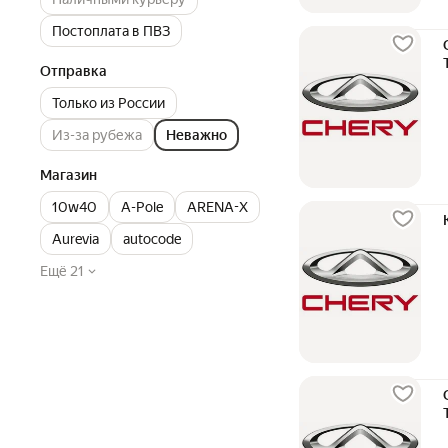
Постоплата в ПВЗ
Отправка
Только из России
Из-за рубежа
Неважно
Магазин
10w40
A-Pole
ARENA-X
Aurevia
autocode
Ещё 21