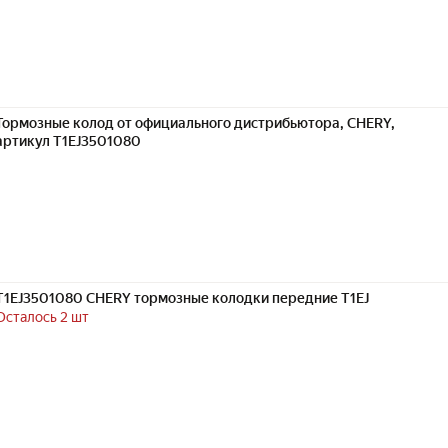
Тормозные колод от официального дистрибьютора, CHERY,
артикул T1EJ3501080
T1EJ3501080 CHERY тормозные колодки передние T1EJ
Осталось 2 шт