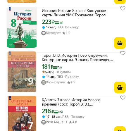
История России 8 класс Контурные
карты Линия УМК Торкунова. Тороп
223
Цена с картой Яндекс Пэй 223 ₽ вместо
₽
Пэй
,
12 авг
ПВЗ
По клику
Методлит
4.9
Тороп В. В. История Нового времени.
Контурные карты. 9 класс. Просвещение
2021
181
Цена с картой Яндекс Пэй 181 ₽ вместо
₽
Пэй
Рейтинг товара: 5.0 из 5
Оценок: (5) · 11 купили
5.0
(5) · 11 купили
,
14 авг
ПВЗ
По клику
Воок-Сервис
4.9
К/карты 7 класс История Нового
времени (сост. Тороп В. В.),
(Просвещение, 2022)
216
Цена с картой Яндекс Пэй 216 ₽ вместо
₽
Пэй
,
17 – 18 авг
ПВЗ
По клику
РИФ-МАРКЕТ
4.8