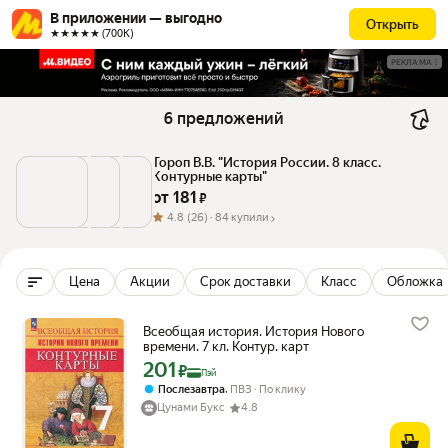
В приложении — выгодно
Открыть
★★★★★ (700К)
РЕКЛАМА
6 предложений
Тороп В.В. "История России. 8 класс. 
Контурные карты"
от 
181
 ₽
4.8
(26) ·
84 купили
Цена
Акции
Срок доставки
Класс
Обложка
Всеобщая история. История Нового
времени. 7 кл. Контур. карт
201
Цена с картой Яндекс Пэй 201 ₽ вместо
₽
Пэй
,
Послезавтра
ПВЗ
По клику
Цунами Букс
4.8