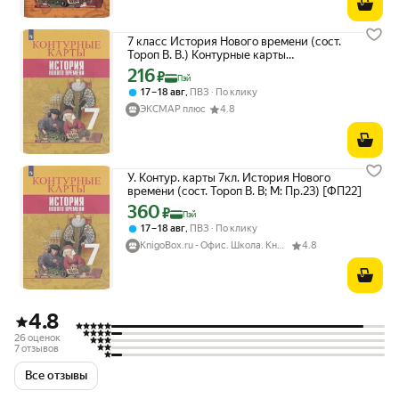
7 класс История Нового времени (сост.
Тороп В. В.) Контурные карты
Просвещение 2023
216
Цена с картой Яндекс Пэй 216 ₽ вместо
₽
Пэй
,
17 – 18 авг
ПВЗ
По клику
ЭКСМАР плюс
4.8
У. Контур. карты 7кл. История Нового
времени (сост. Тороп В. В; М: Пр.23) [ФП22]
360
Цена с картой Яндекс Пэй 360 ₽ вместо
₽
Пэй
,
17 – 18 авг
ПВЗ
По клику
KnigoBox.ru - Офис. Школа. Книги. Дом
4.8
4.8
26 оценок
7 отзывов
Все отзывы