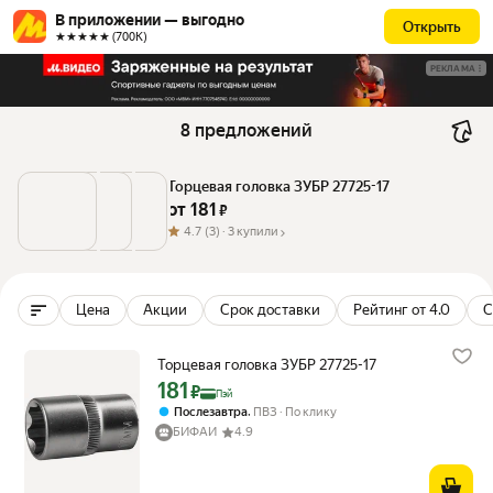
В приложении — выгодно
Открыть
★★★★★ (700К)
РЕКЛАМА
8 предложений
Торцевая головка ЗУБР 27725-17
от 
181
 ₽
4.7
(3) ·
3 купили
Цена
Акции
Срок доставки
Рейтинг от 4.0
С
Торцевая головка ЗУБР 27725-17
181
Цена с картой Яндекс Пэй 181 ₽ вместо
₽
Пэй
,
Послезавтра
ПВЗ
По клику
БИФАЙ
4.9