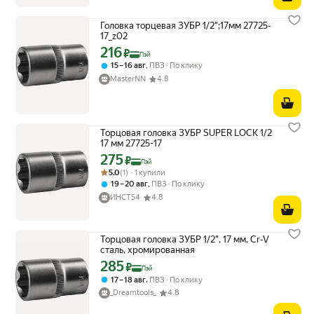
Головка торцевая ЗУБР 1/2";17мм 27725-
17_z02
216
Цена с картой Яндекс Пэй 216 ₽ вместо
₽
Пэй
,
15 – 16 авг
ПВЗ
По клику
MasterNN
4.8
Торцовая головка ЗУБР SUPER LOCK 1/2
17 мм 27725-17
275
Цена с картой Яндекс Пэй 275 ₽ вместо
₽
Пэй
Рейтинг товара: 5.0 из 5
Оценок: (1) · 1 купили
5.0
(1) · 1 купили
,
19 – 20 авг
ПВЗ
По клику
ИНСТ54
4.8
Торцовая головка ЗУБР 1/2", 17 мм, Cr-V
сталь, хромированная
285
Цена с картой Яндекс Пэй 285 ₽ вместо
₽
Пэй
,
17 – 18 авг
ПВЗ
По клику
_Dreamtools_
4.8