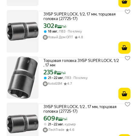
ЗУБР SUPER LOCK, 1/2, 17 мм, торцовая
головка (27725-17)
302
Цена с картой Яндекс Пэй 302 ₽ вместо
₽
Пэй
,
18 авг
ПВЗ
По клику
Новый Дом ОПТ
4.8
Торцовая головка ЗУБР SUPER LOCK, 1/2
, 17 мм
235
Цена с картой Яндекс Пэй 235 ₽ вместо
₽
Пэй
,
21 – 22 авг
ПВЗ
По клику
AvtoGSM
4.7
ЗУБР SUPER LOCK, 1/2 , 17 мм, торцовая
головка (27725-17)
609
Цена с картой Яндекс Пэй 609 ₽ вместо
₽
Пэй
,
21 – 22 авг
курьер
iTechTrade
4.6