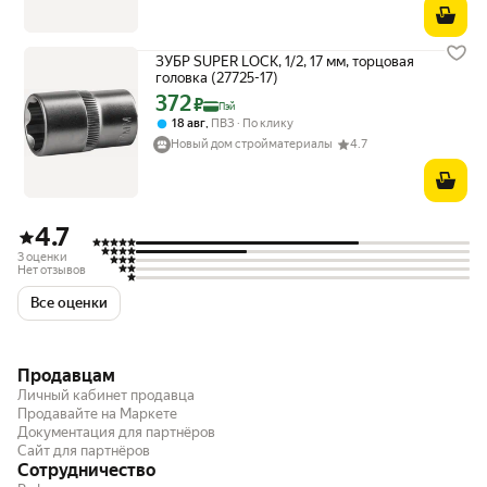
ЗУБР SUPER LOCK, 1/2, 17 мм, торцовая
головка (27725-17)
372
Цена с картой Яндекс Пэй 372 ₽ вместо
₽
Пэй
,
18 авг
ПВЗ
По клику
Новый дом стройматериалы
4.7
4.7
3 оценки
Нет отзывов
Все оценки
Продавцам
Личный кабинет продавца
Продавайте на Маркете
Документация для партнёров
Сайт для партнёров
Сотрудничество