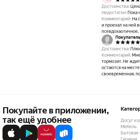
Достоинства:
Недостатки:
Пока 
Комментарий:
На 
и проехал на ней 
псевдохаотичное, на внешней сто
Покупатель
важным фактором д
настоящей хаке 4 и
Достоинства:
Плюс
именно она у меня
Комментарий:
Мне
Я купил новую пар
тормозит. Не ждит
Трогаться машина 
остаются на месте
ощутил (давление 
своевременная, по
пройдет после обк
снегов и наледи, 
различных услови
проблемы не разд
разницы вообще не
домоседствует в р
Покупайте в приложении,
Катего
так ещё удобнее
Досуг и 
Мебель
Бытовая 
Гигиена