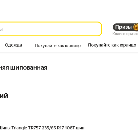
Призы
Колесо призо
Одежда
Покупайте как юрлицо
Покупайте как юрлицо
Продукты
мняя шипованная
ий
Шины Triangle TR757 235/65 R17 108T шип