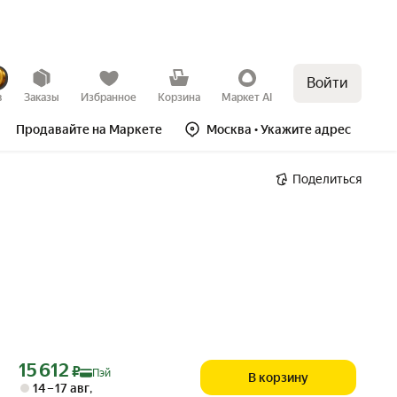
Войти
в
Заказы
Избранное
Корзина
Маркет AI
Продавайте на Маркете
Москва
• Укажите адрес
Поделиться
Цена с картой Яндекс Пэй 15612 ₽ вместо
15 612
₽
Пэй
В корзину
14 – 17 авг
,