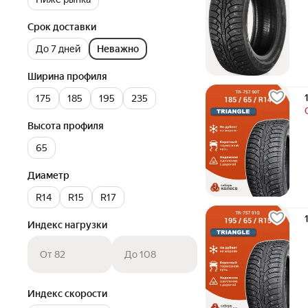
Срок доставки
До 7 дней
Неважно
Ширина профиля
175
185
195
235
Высота профиля
65
Диаметр
R14
R15
R17
Индекс нагрузки
От 82
До 108
Индекс скорости