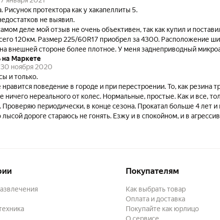
Цена. Рисунок протектора как у хакапеллиты 5.
недостатков не выявил.
самом деле мой отзыв не очень объективен, так как купил и постави
всего 120км. Размер 225/60R17 приобрел за 4300. Расположение ш
роне более плотное. У меня заднеприводный микроавтобус и самым
 на Маркете
ля меня является то как резина гребет по снегу. По более раннему
30 ноября 2020
 5, финской и российской, я знаю что месит сугробы она замечатель
ы и только.
 и стояла, но была уже старая и кривая. Времена тяжелые, поэтому 
 нравится поведение в городе и при перестроении. То, как резина тр
у этой резины и поставил на заднюю ось. В принципе, пока она опр
е ничего нереального от колес. Нормальные, простые. Как и все, т
стала заметно уверенней и в повороты входит четче. Плавания, как
. Проверяю периодически, в конце сезона. Прокатал больше 4 лет и 
2,7). Тормозит тоже хорошо. Шум, как и ожидалось, усилился, но тут
 лысой дороге стараюсь не гонять. Езжу и в спокойном, и в агресси
атки. Планирую дополнить отзыв по результатам более детального
такие шины не подведут при любой погоде. Сколько друзья жалуются 
ях.
еляю. Покупаешь шипованную зиму и не паришь мозг – кроме замен
т. Можно побороть лень и обезопасить себя. Особенно актуально дл
одном городе, а ездит по России.
рии
Покупателям
развлечения
Как выбрать товар
Оплата и доставка
техника
Покупайте как юрлицо
О сервисе