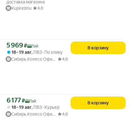
доставка магазина
Kupirezinu
4.8
Цена с картой Яндекс Пэй 5969 ₽ вместо
5 969
₽
Пэй
В корзину
18 – 19 авг
,
ПВЗ
По клику
Сибирь Колесо Официальный магазин
4.8
Цена с картой Яндекс Пэй 6177 ₽ вместо
6 177
₽
Пэй
В корзину
18 – 19 авг
,
ПВЗ
Курьер
Сибирь Колесо Официальный магазин
4.8