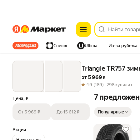
Яндекс
Яндекс
Все хиты
Спешл
Ultima
Из-за рубежа
Дом
Ремонт
Детям
Красота
Электроника
Triangle TR757 зи
от 
5 969
 ₽
4.9
(189) ·
298 купили
7 предложен
Цена, ₽
Сортировка товаров
От 5 969 ₽
До 15 612 ₽
Популярные
Акции
Ниже рынка