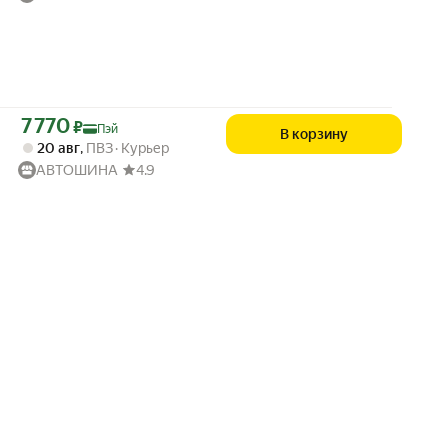
Цена с картой Яндекс Пэй 7770 ₽ вместо
7 770
₽
Пэй
В корзину
20 авг
,
ПВЗ
Курьер
АВТОШИНА
4.9