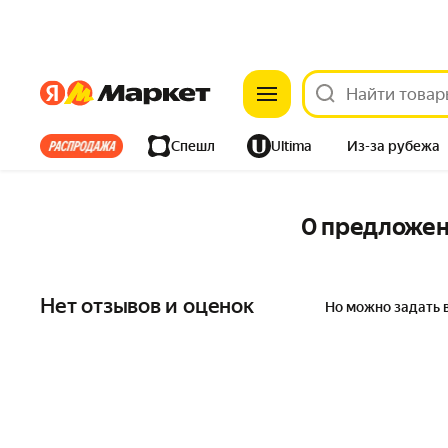
Яндекс
Яндекс
Все хиты
Спешл
Ultima
Из-за рубежа
Дом
Ремонт
Детям
Красота
Электроника
0 предложе
Нет отзывов и оценок
Но можно задать 