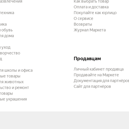
развлечения
Как выбрать товар
Оплата и доставка
техника
Покупайте как юрлицо
О сервисе
ика
Возвраты
 обувь
Журнал Маркета
ля дома
и уход
творчество
Продавцам
ад
Личный кабинет продавца
ля школы и офиса
Продавайте на Маркете
ные товары
Документация для партнёро
ля животных
Сайт для партнёров
ьство и ремонт
товары
ые украшения