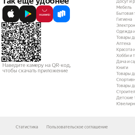
так ещё удобнее
Досуг и 
Мебель
Бытовая 
Гигиена
Электрон
Одежда и
Товары д
Аптека
Красота 
Хобби и 
Дача и с
Наведите камеру на QR-код,

Книги
чтобы скачать приложение
Товары д
Спортив
Товары д
Строител
Детские 
Ювелирн
Статистика
Пользовательское соглашение