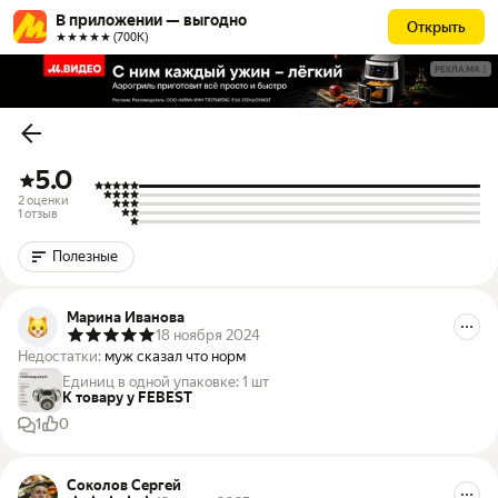
В приложении — выгодно
Открыть
★★★★★ (700К)
РЕКЛАМА
5.0
2 оценки
1 отзыв
Полезные
Марина Иванова
18 ноября 2024
Недостатки:
муж сказал что норм
Единиц в одной упаковке
:
1 шт
К товару у FEBEST
1
0
Соколов Сергей