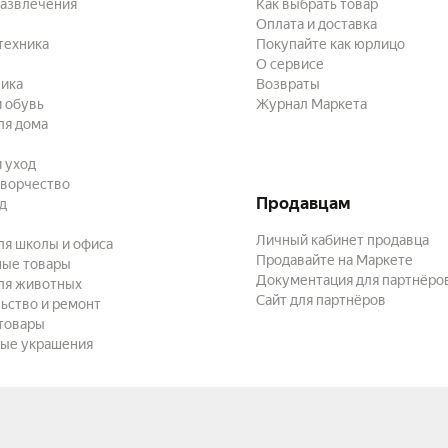
развлечения
Как выбрать товар
Оплата и доставка
техника
Покупайте как юрлицо
О сервисе
ика
Возвраты
 обувь
Журнал Маркета
ля дома
и уход
творчество
Продавцам
ад
Личный кабинет продавца
ля школы и офиса
Продавайте на Маркете
ные товары
Документация для партнёро
ля животных
Сайт для партнёров
ьство и ремонт
товары
ые украшения