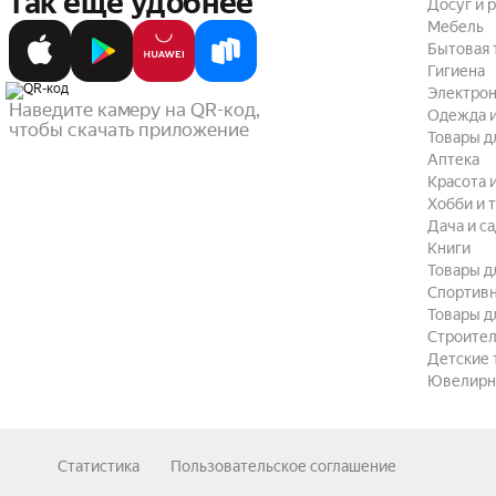
так ещё удобнее
Досуг и 
Мебель
Бытовая 
Гигиена
Электрон
Наведите камеру на QR-код,

Одежда и
чтобы скачать приложение
Товары д
Аптека
Красота 
Хобби и 
Дача и с
Книги
Товары д
Спортив
Товары д
Строител
Детские 
Ювелирн
Статистика
Пользовательское соглашение