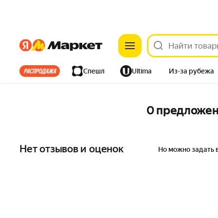
Яндекс
Яндекс
Все хиты
Спешл
Ultima
Из-за рубежа
Дом
Ремонт
Детям
Красота
Электроника
0 предложе
Нет отзывов и оценок
Но можно задать 