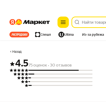
Яндекс
Яндекс
Все хиты
Спешл
Ultima
Из-за рубежа
Дом
Ремонт
Детям
Красота
Электроника
Назад
4.5
75 оценок
30 отзывов
•