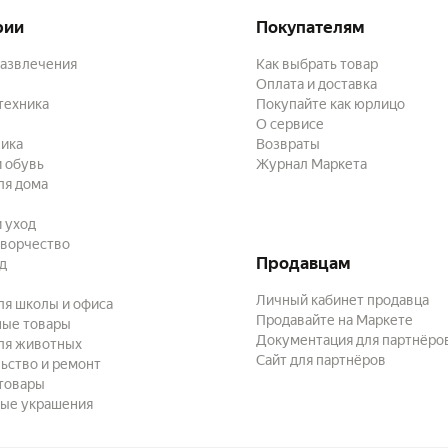
рии
Покупателям
развлечения
Как выбрать товар
Оплата и доставка
техника
Покупайте как юрлицо
О сервисе
ика
Возвраты
 обувь
Журнал Маркета
ля дома
и уход
творчество
Продавцам
ад
Личный кабинет продавца
ля школы и офиса
Продавайте на Маркете
ные товары
Документация для партнёро
ля животных
Сайт для партнёров
ьство и ремонт
товары
ые украшения