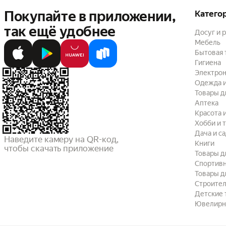
Покупайте в приложении,
Катего
так ещё удобнее
Досуг и 
Мебель
Бытовая 
Гигиена
Электрон
Одежда и
Товары д
Аптека
Красота 
Хобби и 
Дача и с
Наведите камеру на QR-код,

Книги
чтобы скачать приложение
Товары д
Спортив
Товары д
Строител
Детские 
Ювелирн