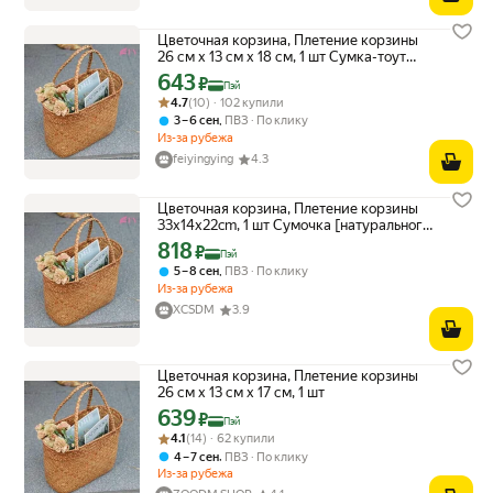
Цветочная корзина, Плетение корзины
26 см х 13 см х 18 см, 1 шт Сумка-тоут
[карамельного цвета] небольшого
643
Цена с картой Яндекс Пэй 643 ₽ вместо
₽
Пэй
размера
Рейтинг товара: 4.7 из 5
Оценок: (10) · 102 купили
4.7
(10) · 102 купили
,
3 – 6 сен
ПВЗ
По клику
Из-за рубежа
feiyingying
4.3
Цветочная корзина, Плетение корзины
33x14x22cm, 1 шт Сумочка [натурального
цвета] среднего размера
818
Цена с картой Яндекс Пэй 818 ₽ вместо
₽
Пэй
,
5 – 8 сен
ПВЗ
По клику
Из-за рубежа
XCSDM
3.9
Цветочная корзина, Плетение корзины
26 см х 13 см х 17 см, 1 шт
639
Цена с картой Яндекс Пэй 639 ₽ вместо
₽
Пэй
Рейтинг товара: 4.1 из 5
Оценок: (14) · 62 купили
4.1
(14) · 62 купили
,
4 – 7 сен
ПВЗ
По клику
Из-за рубежа