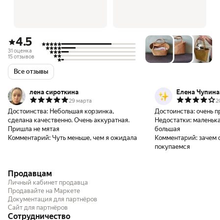
4.5
31 оценка
15 отзывов
Все отзывы
лена сироткина
Елена Чупина
29 марта
2
Достоинства:
Небольшая корзинка,
Достоинства:
очень п
сделана качественно. Очень аккуратная.
Недостатки:
маленька
Пришла не мятая
большая
Комментарий:
Чуть меньше, чем я ожидала
Комментарий:
зачем 
покупаемся
Продавцам
Личный кабинет продавца
Продавайте на Маркете
Документация для партнёров
Сайт для партнёров
Сотрудничество