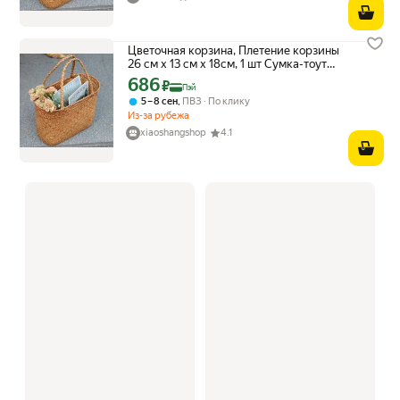
Цветочная корзина, Плетение корзины
26 см х 13 см х 18см, 1 шт Сумка-тоут
[карамельного цвета] небольшого
686
Цена с картой Яндекс Пэй 686 ₽ вместо
₽
Пэй
размера
,
5 – 8 сен
ПВЗ
По клику
Из-за рубежа
xiaoshangshop
4.1