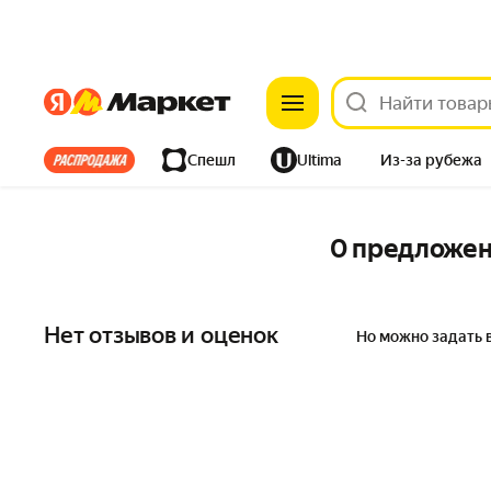
Яндекс
Яндекс
Все хиты
Спешл
Ultima
Из-за рубежа
Дом
Ремонт
Детям
Красота
Электроника
0 предложе
Нет отзывов и оценок
Но можно задать 