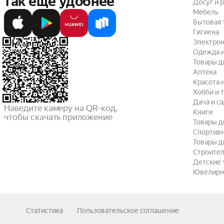
так ещё удобнее
Досуг и 
Мебель
Бытовая 
Гигиена
Электрон
Одежда и
Товары д
Аптека
Красота 
Хобби и 
Дача и с
Наведите камеру на QR-код,

Книги
чтобы скачать приложение
Товары д
Спортив
Товары д
Строител
Детские 
Ювелирн
Статистика
Пользовательское соглашение