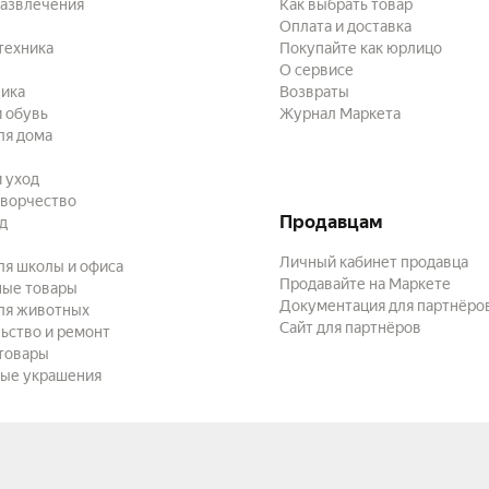
развлечения
Как выбрать товар
Оплата и доставка
техника
Покупайте как юрлицо
О сервисе
ика
Возвраты
 обувь
Журнал Маркета
ля дома
и уход
творчество
Продавцам
ад
Личный кабинет продавца
ля школы и офиса
Продавайте на Маркете
ные товары
Документация для партнёро
ля животных
Сайт для партнёров
ьство и ремонт
товары
ые украшения