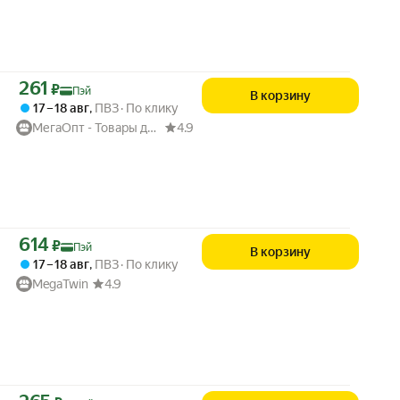
Цена с картой Яндекс Пэй 261 ₽ вместо
261
₽
Пэй
В корзину
17 – 18 авг
,
ПВЗ
По клику
МегаОпт - Товары для дома
4.9
Цена с картой Яндекс Пэй 614 ₽ вместо
614
₽
Пэй
В корзину
17 – 18 авг
,
ПВЗ
По клику
MegaTwin
4.9
Цена с картой Яндекс Пэй 265 ₽ вместо