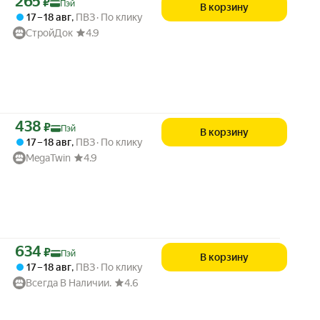
265
₽
Пэй
В корзину
17 – 18 авг
,
ПВЗ
По клику
СтройДок
4.9
Цена с картой Яндекс Пэй 438 ₽ вместо
438
₽
Пэй
В корзину
17 – 18 авг
,
ПВЗ
По клику
MegaTwin
4.9
Цена с картой Яндекс Пэй 634 ₽ вместо
634
₽
Пэй
В корзину
17 – 18 авг
,
ПВЗ
По клику
Всегда В Наличии.
4.6