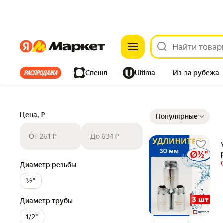
Яндекс
Яндекс
Все хиты
Спешл
Ultima
Из-за рубежа
Дом
Ремонт
Детям
Красота
Электроника
Сортировка товаров
Цена, ₽
Популярные
От 261 ₽
До 634 ₽
Диаметр резьбы
½"
Диаметр трубы
1/2"