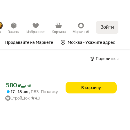
Войти
в
Заказы
Избранное
Корзина
Маркет AI
Продавайте на Маркете
Москва
• Укажите адрес
Поделиться
Цена с картой Яндекс Пэй 580 ₽ вместо
580
₽
Пэй
В корзину
17 – 18 авг
,
ПВЗ
По клику
СтройДок
4.9