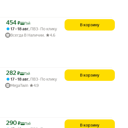
Цена с картой Яндекс Пэй 454 ₽ вместо
454
₽
Пэй
В корзину
17 – 18 авг
,
ПВЗ
По клику
Всегда В Наличии.
4.6
Цена с картой Яндекс Пэй 282 ₽ вместо
282
₽
Пэй
В корзину
17 – 18 авг
,
ПВЗ
По клику
MegaTwin
4.9
Цена с картой Яндекс Пэй 290 ₽ вместо
290
₽
Пэй
В корзину