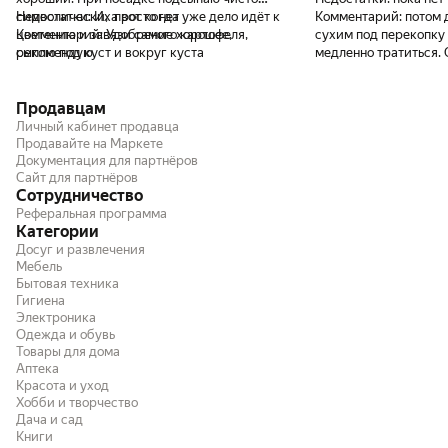
символически, а вот когда уже дело идёт к
Недостатки:
Их просто нет
Комментарий:
потом 
цветению и завязи самого картофеля,
Комментарий:
Удобрение хорошее,
сухим под перекопку
сыплю под куст и вокруг куста
рекомендую
медленно тратиться.
приблизительно десертную ложку и
удобрение, состав бо
окучиваю. Такая подкормка даёт отличный
Продавцам
результат.
Личный кабинет продавца
Продавайте на Маркете
Документация для партнёров
Сайт для партнёров
Сотрудничество
Реферальная программа
Категории
Досуг и развлечения
Мебель
Бытовая техника
Гигиена
Электроника
Одежда и обувь
Товары для дома
Аптека
Красота и уход
Хобби и творчество
Дача и сад
Книги