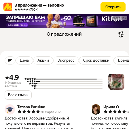
В приложении — выгодно
Открыть
★★★★★ (700К)
РЕКЛАМА
8 предложений
Цена
Акции
Экспресс
Срок доставки
Бренд
4.9
149 оценок
41 отзыв
Все отзывы
Tatiana Parulua
Ирина О.
20 марта 2025
1
Достоинства:
Хорошее удобрение. Я
Достоинства:
купила 
покупаю его не первый год. Результат
поняла, но по составу
хороший. При посадке подсыпаю чисто
Недостатки:
пока нет