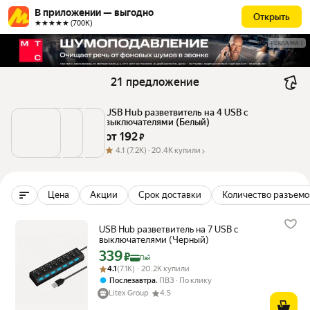
В приложении — выгодно
Открыть
★★★★★ (700К)
РЕКЛАМА
21 предложение
USB Hub разветвитель на 4 USB с 
выключателями (Белый)
от 
192
 ₽
4.1
(7.2K) ·
20.4K купили
Цена
Акции
Срок доставки
Количество разъемо
USB Hub разветвитель на 7 USB с
выключателями (Черный)
339
Цена с картой Яндекс Пэй 339 ₽ вместо
₽
Пэй
Рейтинг товара: 4.1 из 5
Оценок: (7.1K) · 20.2K купили
4.1
(7.1K) · 20.2K купили
,
Послезавтра
ПВЗ
По клику
Litex Group
4.5