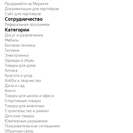
без люфтов, а вот планка с гнёздами чуть
Продавайте на Маркете
Документация для партнёров
прогибается.. когда втыкаете в usb. гнёзда
Сайт для партнёров
как бы чуть утопают - нужно быть
Сотрудничество
аккуратней, и вставлять "нежно" ... Но в
Реферальная программа
принципе, работает. если однажды гнёзда
Категории
всё-таки провалятся, разберу и
Досуг и развлечения
основательно закреплю.. есть упоминание о
Мебель
нагрузке в 500 мА, значит моя зарядка
Бытовая техника
точно выдержит )
Гигиена
Электроника
Одежда и обувь
Товары для дома
Аптека
Красота и уход
Хобби и творчество
Дача и сад
Книги
Товары для школы и офиса
Спортивные товары
Товары для животных
Строительство и ремонт
Детские товары
Ювелирные украшения
Пользовательское соглашение
Обратная связь