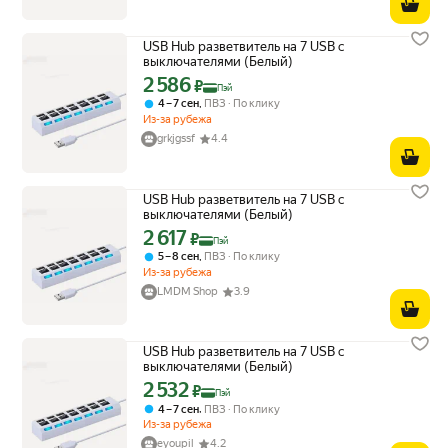
USB Hub разветвитель на 7 USB с
выключателями (Белый)
2 586
Цена с картой Яндекс Пэй 2586 ₽ вместо
₽
Пэй
,
4 – 7 сен
ПВЗ
По клику
Из-за рубежа
grkjgssf
4.4
USB Hub разветвитель на 7 USB с
выключателями (Белый)
2 617
Цена с картой Яндекс Пэй 2617 ₽ вместо
₽
Пэй
,
5 – 8 сен
ПВЗ
По клику
Из-за рубежа
LMDM Shop
3.9
USB Hub разветвитель на 7 USB с
выключателями (Белый)
2 532
Цена с картой Яндекс Пэй 2532 ₽ вместо
₽
Пэй
,
4 – 7 сен
ПВЗ
По клику
Из-за рубежа
eyoupil
4.2