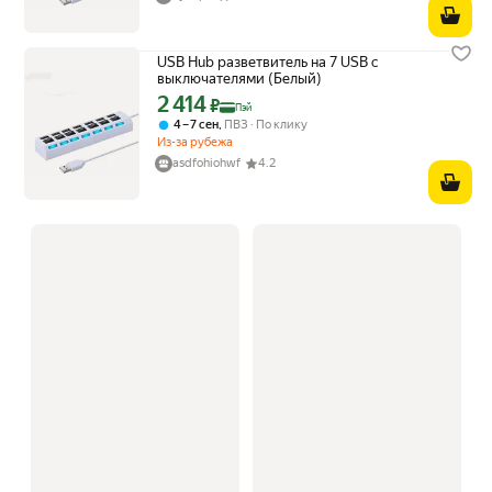
USB Hub разветвитель на 7 USB с
выключателями (Белый)
2 414
Цена с картой Яндекс Пэй 2414 ₽ вместо
₽
Пэй
,
4 – 7 сен
ПВЗ
По клику
Из-за рубежа
asdfohiohwf
4.2