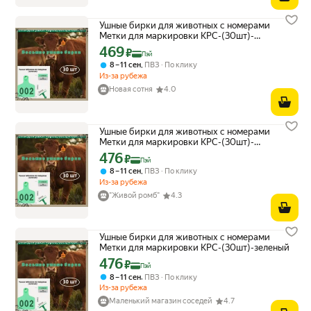
Ушные бирки для животных с номерами
Метки для маркировки КРС-(30шт)-
зеленый
469
Цена с картой Яндекс Пэй 469 ₽ вместо
₽
Пэй
,
8 – 11 сен
ПВЗ
По клику
Из-за рубежа
Новая сотня
4.0
Ушные бирки для животных с номерами
Метки для маркировки КРС-(30шт)-
зеленый
476
Цена с картой Яндекс Пэй 476 ₽ вместо
₽
Пэй
,
8 – 11 сен
ПВЗ
По клику
Из-за рубежа
"Живой ромб"
4.3
Ушные бирки для животных с номерами
Метки для маркировки КРС-(30шт)-зеленый
476
Цена с картой Яндекс Пэй 476 ₽ вместо
₽
Пэй
,
8 – 11 сен
ПВЗ
По клику
Из-за рубежа
Маленький магазин соседей
4.7