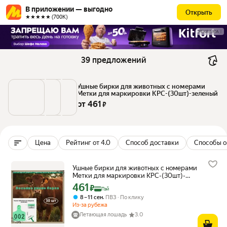
В приложении — выгодно
Открыть
★★★★★ (700К)
РЕКЛАМА
39 предложений
Ушные бирки для животных с номерами 
Метки для маркировки КРС-(30шт)-зеленый
от 
461
 ₽
Цена
Рейтинг от 4.0
Способ доставки
Способы о
Ушные бирки для животных с номерами
Метки для маркировки КРС-(30шт)-
зеленый
461
Цена с картой Яндекс Пэй 461 ₽ вместо
₽
Пэй
,
8 – 11 сен
ПВЗ
По клику
Из-за рубежа
Летающая лошадь
3.0