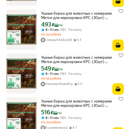
Ушные бирки для животных с номерами
Метки для маркировки КРС-(30шт)-
зеленый
493
Цена с картой Яндекс Пэй 493 ₽ вместо
₽
Пэй
,
8 – 11 сен
ПВЗ
По клику
Из-за рубежа
Сяньжуй Бэйцзюй
4.3
Ушные бирки для животных с номерами
Метки для маркировки КРС-(30шт)-
зеленый
549
Цена с картой Яндекс Пэй 549 ₽ вместо
₽
Пэй
,
8 – 11 сен
ПВЗ
По клику
Из-за рубежа
Чанъань Фэнвэйпу
5.0
Ушные бирки для животных с номерами
Метки для маркировки КРС-(30шт)-
зеленый
516
Цена с картой Яндекс Пэй 516 ₽ вместо
₽
Пэй
,
8 – 11 сен
ПВЗ
По клику
Из-за рубежа
В универмаге2
4.7