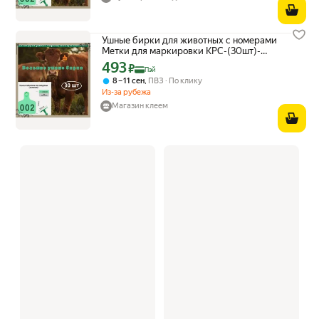
Ушные бирки для животных с номерами
Метки для маркировки КРС-(30шт)-
зеленый
493
Цена с картой Яндекс Пэй 493 ₽ вместо
₽
Пэй
,
8 – 11 сен
ПВЗ
По клику
Из-за рубежа
Магазин клеем